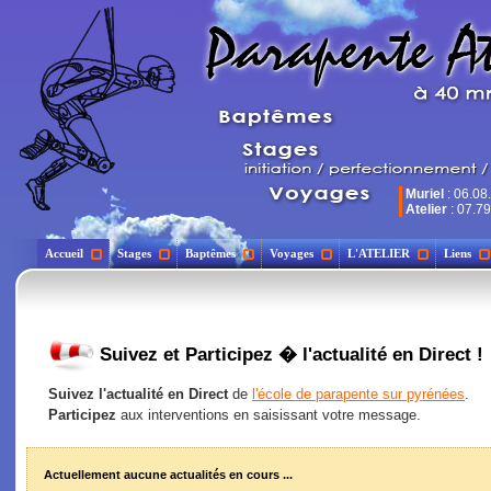
Muriel
: 06.08
Atelier
: 07.79
Accueil
Stages
Baptêmes
Voyages
L'ATELIER
Liens
Suivez et Participez � l'actualité en Direct !
Suivez l'actualité en Direct
de
l'école de parapente sur pyrénées
.
Participez
aux interventions en saisissant votre message.
Actuellement aucune actualités en cours ...