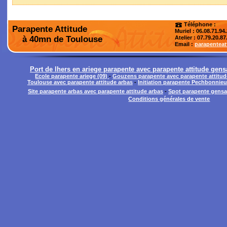
Téléphone :
Parapente Attitude
Muriel : 06.08.71.94
à 40mn de Toulouse
Atelier
: 07.79.20.87
Email :
parapentea
Port de lhers en ariege parapente avec parapente attitude gen
Ecole parapente ariege (09)
-
Gouzens parapente avec parapente attitud
Toulouse avec parapente attitude arbas
-
Initiation parapente Pechbonnieu
Site parapente arbas avec parapente attitude arbas
-
Spot parapente gensac
Conditions générales de vente