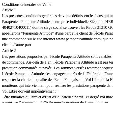
Conditions Générales de Vente
Article 1
Les présentes conditions générales de vente définissent les liens qui un
Parapente "Parapente Attitude", entreprise individuelle Stéphan
40402710400011) dont le siège social se trouve : les Pirous 3131
appellerons "Parapente Attitude" d'une part et le client de l'école Para
une commande sur le site internet www.parapenteattitude.com, que n
client" d'autre part.
Article 2
Les prestations proposées par l'école Parapente Attitude sont valables
de commande. Au-delà de 1 an, l'école Parapente Attitude n'est pas ten
prestation commandée et payée. Les sommes versées resteront acquise
L'école Parapente Attitude s'est engagée auprès de la Fédération Franç
respecter la charte de qualité des Ecole Française de Vol Libre de l
moniteurs qui interviennent pour réaliser les prestations parapente da
Vol Libre doivent impérativement :
· être titulaires du Brevet d'Etat d'Educateur Sportif 1er degré vol libr
assurés en Responsabilité Civile pour la pratique de l'enseignement.
· posséder un parachute de secours pour réaliser les vols parapente d