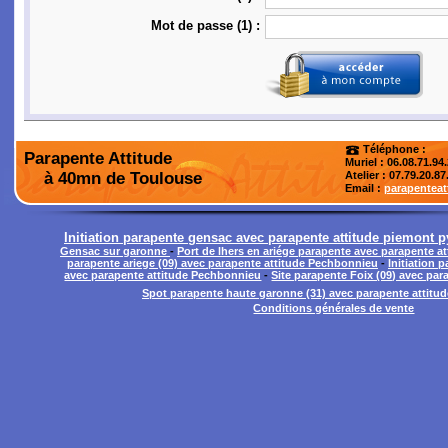
Mot de passe (1) :
Téléphone :
Parapente Attitude
Muriel : 06.08.71.94
à 40mn de Toulouse
Atelier
: 07.79.20.87
Email :
parapentea
Initiation parapente gensac avec parapente attitude piemont 
Gensac sur garonne
-
Port de lhers en ariége parapente avec parapente 
parapente ariege (09) avec parapente attitude Pechbonnieu
-
Initiation
avec parapente attitude Pechbonnieu
-
Site parapente Foix (09) avec pa
Spot parapente haute garonne (31) avec parapente attit
Conditions générales de vente