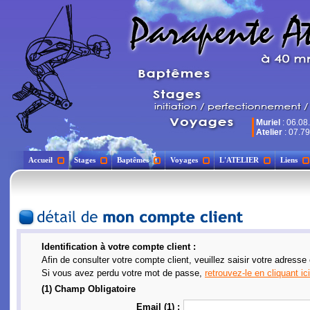
Muriel
: 06.08
Atelier
: 07.79
Accueil
Stages
Baptêmes
Voyages
L'ATELIER
Liens
Identification à votre compte client :
Afin de consulter votre compte client, veuillez saisir votre adresse
Si vous avez perdu votre mot de passe,
retrouvez-le en cliquant ici
(1) Champ Obligatoire
Email (1) :