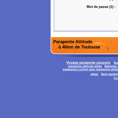
Mot de passe (1) :
Parapente Attitude
à 40mn de Toulouse
Voyage parapente gouzens
-
Sta
parapente attitude arbas
-
Bapteme p
parapente Luchon avec parapente attit
arbas
-
Spot parapen
Co