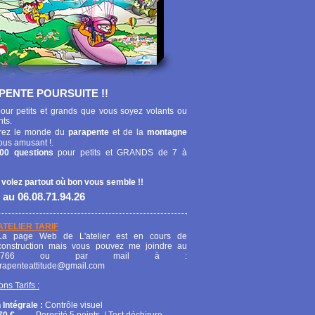
PENTE POURSUITE !!
our petits et grands que vous soyez volants ou
nts.
ez le monde du
parapente
et de la
montagne
ous amusant !.
00 questions
pour petits et GRANDS de 7 à
 volez partout où bon vous semble !!
 au 06.08.71.94.26
ATELIER TARIF
La page Web de L'atelier est en cours de
construction mais vous pouvez me joindre au
208766 ou par mail à :
arapenteattitude@gmail.com
ons Tarifs :
 Intégrale :
Contrôle visuel