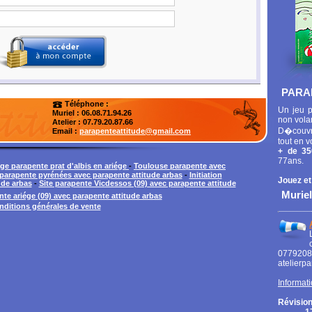
PARA
Téléphone :
Un jeu p
Muriel : 06.08.71.94.26
non vola
Atelier
: 07.79.20.87.66
D�couvr
Email :
parapenteattitude@gmail.com
tout en v
+ de 35
77ans.
ge parapente prat d'albis en ariége
-
Toulouse parapente avec
arapente pyrénées avec parapente attitude arbas
-
Initiation
Jouez et
ude arbas
-
Site parapente Vicdessos (09) avec parapente attitude
Muriel
te ariége (09) avec parapente attitude arbas
nditions générales de vente
0779
atelierp
Informati
Révision