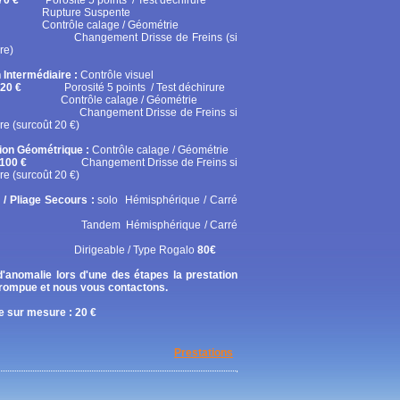
70 €
Porosité 5 points / Test déchirure
ure Suspente
ôle calage / Géométrie
gement Drisse de Freins (si
re)
 Intermédiaire :
Contrôle visuel
20 €
Porosité 5 points / Test déchirure
rôle calage / Géométrie
gement Drisse de Freins si
re (surcoût 20 €)
tion Géométrique :
Contrôle calage / Géométrie
100 €
Changement Drisse de Freins si
re (surcoût 20 €)
 / Pliage Secours :
solo
Hémisphérique / Carré
em Hémisphérique / Carré
geable / Type Rogalo
80€
'anomalie lors d'une des étapes la prestation
rrompue et nous vous contactons.
 sur mesure : 20 €
Prestations