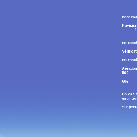
1
Rupt
Contr
Chan
necessai
Révision
1
Cont
Chan
nécessai
Vérifica
nécessai
Aération
50€
Tand
60€
Diri
En cas d
est inté
Suspente