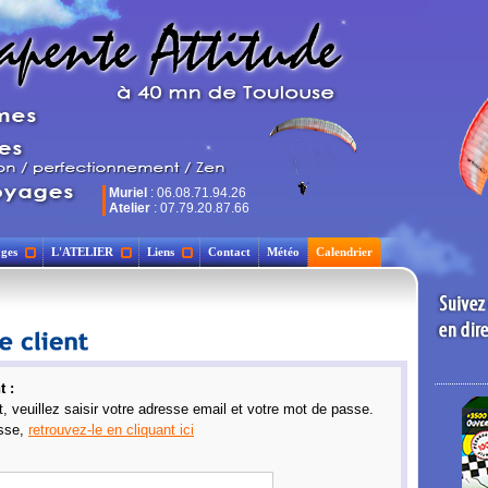
Muriel
: 06.08.71.94.26
Atelier
: 07.79.20.87.66
ges
L'ATELIER
Liens
Contact
Météo
Calendrier
t :
t, veuillez saisir votre adresse email et votre mot de passe.
asse,
retrouvez-le en cliquant ici