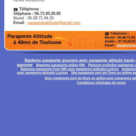
Téléphone
:
Stéphane : 06.73.95.20.85
Muriel : 06.08.71.94.26
Email
:
parapenteattitude@gmail.com
Téléphone :
Parapente Attitude
Muriel : 06.08.71.94
à 40mn de Toulouse
Atelier
: 07.79.20.87
Email :
parapentea
Bapteme parapente gouzens avec parapente attitude haute
garonne
-
Bapteme parapente ariége (09)
-
Piemont pyrénées parapente 
-
Bapteme parapente Foix (09) avec parapente attitude Luchon
-
Initiati
avec parapente attitude Luchon
-
Site parapente port de l'hers en ariége 
Spot parapente port de lhers en ariége avec parapente a
Conditions générales de vente