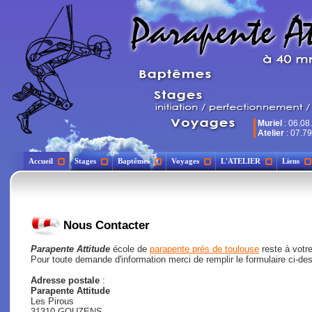
Muriel
: 06.08
Atelier
: 07.79
Accueil
Stages
Baptêmes
Voyages
L'ATELIER
Liens
Nous Contacter
Parapente Attitude
école de
parapente prés de toulouse
reste à votre
Pour toute demande d'information merci de remplir le formulaire ci-de
Adresse postale
:
Parapente Attitude
Les Pirous
31310 GOUZENS