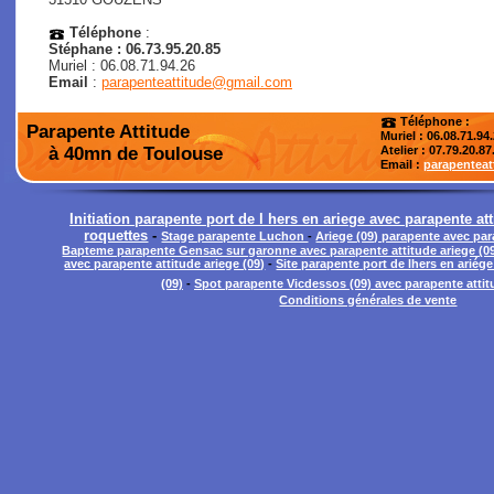
Téléphone
:
Stéphane : 06.73.95.20.85
Muriel : 06.08.71.94.26
Email
:
parapenteattitude@gmail.com
Téléphone :
Parapente Attitude
Muriel : 06.08.71.94
à 40mn de Toulouse
Atelier
: 07.79.20.87
Email :
parapentea
Initiation parapente port de l hers en ariege avec parapente a
roquettes
-
Stage parapente Luchon
-
Ariege (09) parapente avec par
Bapteme parapente Gensac sur garonne avec parapente attitude ariege (0
avec parapente attitude ariege (09)
-
Site parapente port de lhers en ariég
(09)
-
Spot parapente Vicdessos (09) avec parapente attitu
Conditions générales de vente