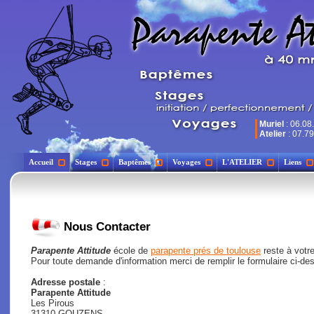
Muriel
: 06.08
Atelier
: 07.79
Accueil
Stages
Baptêmes
Voyages
L'ATELIER
Liens
Nous Contacter
Parapente Attitude
école de
parapente prés de toulouse
reste à votre
Pour toute demande d'information merci de remplir le formulaire ci-de
Adresse postale
:
Parapente Attitude
Les Pirous
31310 GOUZENS