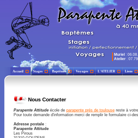
Muriel
: 06.08
Atelier
: 07.79
Accueil
Stages
Baptêmes
Voyages
L'ATELIER
Liens
Nous Contacter
Parapente Attitude
école de
parapente prés de toulouse
reste à votre
Pour toute demande d'information merci de remplir le formulaire ci-de
Adresse postale
:
Parapente Attitude
Les Pirous
31310 GOUZENS