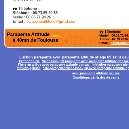
Téléphone
:
Stéphane : 06.73.95.20.85
Muriel : 06.08.71.94.26
Email
:
parapenteattitude@gmail.com
Téléphone :
Parapente Attitude
Muriel : 06.08.71.94
à 40mn de Toulouse
Atelier
: 07.79.20.87
Email :
parapentea
Luchon parapente avec parapente attitude ariege 09 saint ga
Pechbonnieu
-
Vicdessos (09) parapente avec parapente attitude gensac
l'hers en ariége avec parapente attitude gensac
-
Initiation parapente pi
attitude gensac
-
Site parapente Vicdessos (09) avec parapente attitude g
avec parapente attitude gensac
Conditions générales de vente