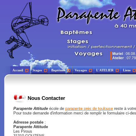
Muriel
: 06.08
Atelier
: 07.79
Accueil
Stages
Baptêmes
Voyages
L'ATELIER
Liens
Nous Contacter
Parapente Attitude
école de
parapente prés de toulouse
reste à votre
Pour toute demande d'information merci de remplir le formulaire ci-de
Adresse postale
:
Parapente Attitude
Les Pirous
31310 GOUZENS