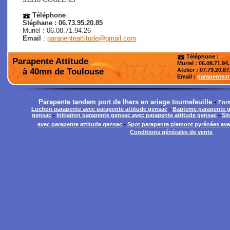
Téléphone
:
Stéphane : 06.73.95.20.85
Muriel : 06.08.71.94.26
Email
:
parapenteattitude@gmail.com
Téléphone :
Parapente Attitude
Muriel : 06.08.71.94
à 40mn de Toulouse
Atelier
: 07.79.20.87
Email :
parapentea
Parapente tandem port de lhers en ariege tournefeuille
-
Form
Luchon parapente avec parapente attitude gensac
-
Bapteme parapente g
gensac
-
Initiation parapente gensac avec parapente attitude gensac
-
Si
avec parapente attitude gensac
-
Spot parapente piemont pyrénées ave
Conditions générales de vente