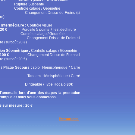
70 €
Porosité 5 points / Test déchirure
ure Suspente
ôle calage / Géométrie
gement Drisse de Freins (si
re)
 Intermédiaire :
Contrôle visuel
20 €
Porosité 5 points / Test déchirure
rôle calage / Géométrie
gement Drisse de Freins si
re (surcoût 20 €)
tion Géométrique :
Contrôle calage / Géométrie
100 €
Changement Drisse de Freins si
re (surcoût 20 €)
 / Pliage Secours :
solo
Hémisphérique / Carré
em Hémisphérique / Carré
geable / Type Rogalo
80€
'anomalie lors d'une des étapes la prestation
rrompue et nous vous contactons.
 sur mesure : 20 €
Prestations