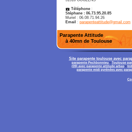
Téléphone
:
Stéphane : 06.73.95.20.85
Muriel : 06.08.71.94.26
Email
:
parapenteattitude@gmail.com
Parapente Attitude
à 40mn de Toulouse
Site parapente toulouse avec para
parapente Pechbonnieu
-
Toulouse par
(09) avec parapente attitude arbas
-
Ini
parapente midi pyrénées avec parap
Co