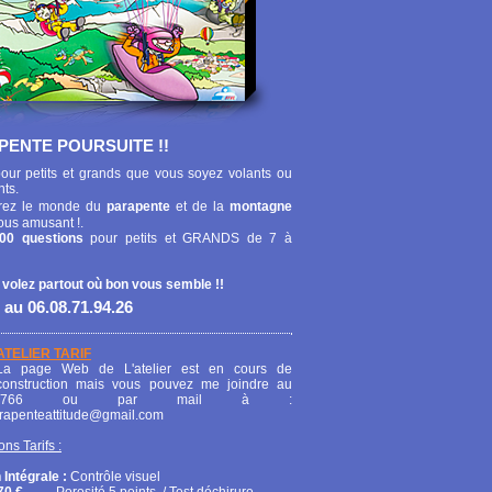
PENTE POURSUITE !!
our petits et grands que vous soyez volants ou
nts.
ez le monde du
parapente
et de la
montagne
ous amusant !.
00 questions
pour petits et GRANDS de 7 à
 volez partout où bon vous semble !!
 au 06.08.71.94.26
ATELIER TARIF
La page Web de L'atelier est en cours de
construction mais vous pouvez me joindre au
208766 ou par mail à :
arapenteattitude@gmail.com
ons Tarifs :
 Intégrale :
Contrôle visuel