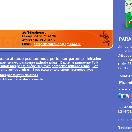
Téléphone :
Muriel : 06.08.71.94.26
PARA
Atelier
: 07.79.20.87.66
Email :
parapenteattitude@gmail.com
Un jeu p
non vola
D�couvr
pente attitude pechbonnieu portet sur garonne
-
Initiation
tout en v
apente avec parapente attitude arbas
-
Bapteme parapente Foix
+ de 35
tiation parapente ariége (09) avec parapente attitude arbas
-
Site
77ans.
ente attitude arbas
-
Spot parapente piemont pyrénées avec
parapente attitude arbas
Jouez et
nditions générales de vente
Muriel
0779
atelierp
Informati
Révision