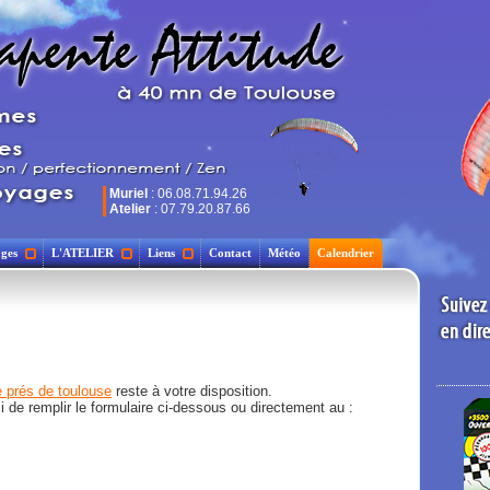
Muriel
: 06.08.71.94.26
Atelier
: 07.79.20.87.66
ges
L'ATELIER
Liens
Contact
Météo
Calendrier
 prés de toulouse
reste à votre disposition.
 de remplir le formulaire ci-dessous ou directement au :