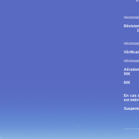
1
Rupt
Contr
Chan
necessai
Révision
1
Cont
Chan
nécessai
Vérifica
nécessai
Aération
50€
Tand
60€
Diri
En cas d
est inté
Suspente