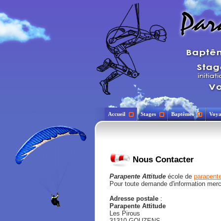
Accueil
Stages
Baptêmes
Voya
Nous Contacter
Parapente Attitude
école de
parapente
Pour toute demande d'information merci
Adresse postale
:
Parapente Attitude
Les Pirous
31310 GOUZENS