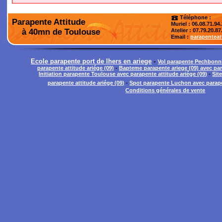
Téléphone :
Parapente Attitude
Muriel : 06.08.71.94
à 40mn de Toulouse
Atelier
: 07.79.20.87
Email :
parapentea
Ecole parapente port de lhers en ariege
-
Vol parapente Pechbon
parapente attitude ariége (09)
-
Bapteme parapente ariege (09) avec para
Initiation parapente Toulouse avec parapente attitude ariége (09)
-
Sit
parapente attitude ariége (09)
-
Spot parapente Luchon avec parapen
Conditions générales de vente