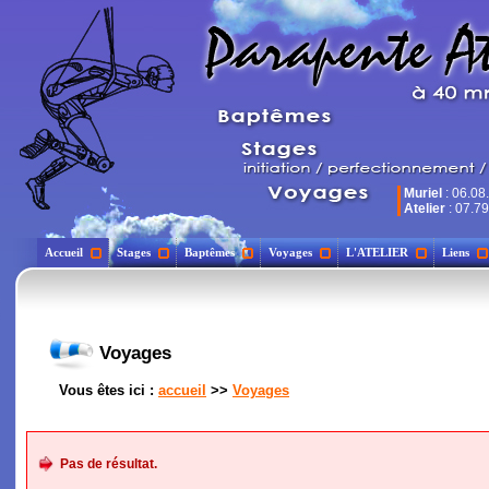
Muriel
: 06.08
Atelier
: 07.79
Accueil
Stages
Baptêmes
Voyages
L'ATELIER
Liens
Voyages
Vous êtes ici :
accueil
>>
Voyages
Pas de résultat.