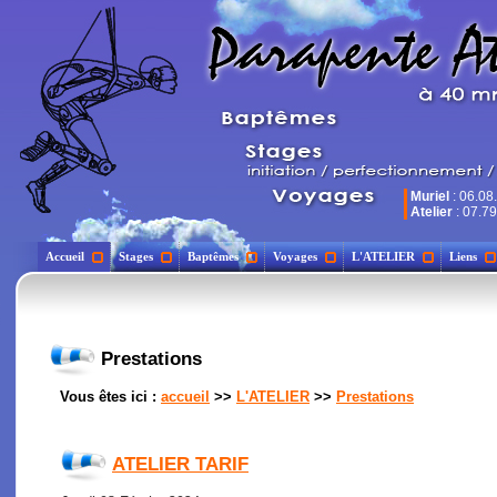
Muriel
: 06.08
Atelier
: 07.79
Accueil
Stages
Baptêmes
Voyages
L'ATELIER
Liens
Prestations
Vous êtes ici :
accueil
>>
L'ATELIER
>>
Prestations
ATELIER TARIF