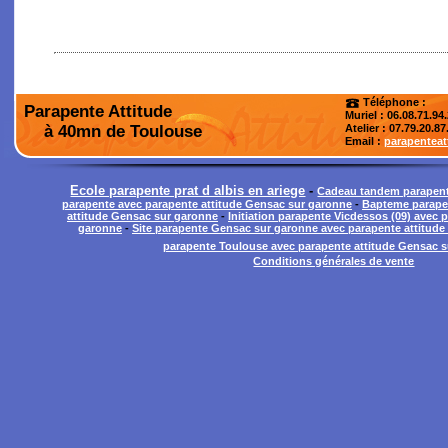
Téléphone :
Parapente Attitude
Muriel : 06.08.71.94
à 40mn de Toulouse
Atelier
: 07.79.20.87
Email :
parapentea
Ecole parapente prat d albis en ariege
-
Cadeau tandem parapent
parapente avec parapente attitude Gensac sur garonne
-
Bapteme parapen
attitude Gensac sur garonne
-
Initiation parapente Vicdessos (09) avec 
garonne
-
Site parapente Gensac sur garonne avec parapente attitud
parapente Toulouse avec parapente attitude Gensac 
Conditions générales de vente