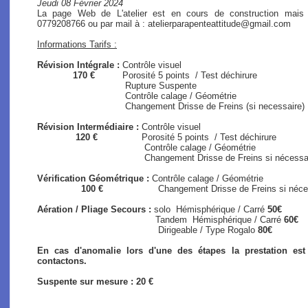
Jeudi 08 Février 2024
La page Web de L'atelier est en cours de construction mais
0779208766 ou par mail à : atelierparapenteattitude@gmail.com
Informations Tarifs :
Révision Intégrale :
Contrôle visuel
170 €
Porosité 5 points / Test déchirure
Rupture Suspente
Contrôle calage / Géométrie
Changement Drisse de Freins (si necessaire)
Révision Intermédiaire :
Contrôle visuel
120 €
Porosité 5 points / Test déchirure
Contrôle calage / Géométrie
Changement Drisse de Freins si nécessaire (s
Vérification Géométrique :
Contrôle calage / Géométrie
100 €
Changement Drisse de Freins si nécessair
Aération / Pliage Secours :
solo
Hémisphérique / Carré
50€
Tandem Hémisphérique / Carré
60€
Dirigeable / Type Rogalo
80€
En cas d'anomalie lors d'une des étapes la prestation es
contactons.
Suspente sur mesure : 20 €