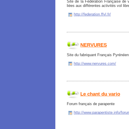
Site de la Fédération Française de v
liées aux différentes activités vol lib
http://federation.ffvl.fr/
NERVURES
Site du fabriquant Français Pyrénéen
http://www.nervures.com/
Le chant du vario
Forum français de parapente
http://www.parapentiste.info/foru