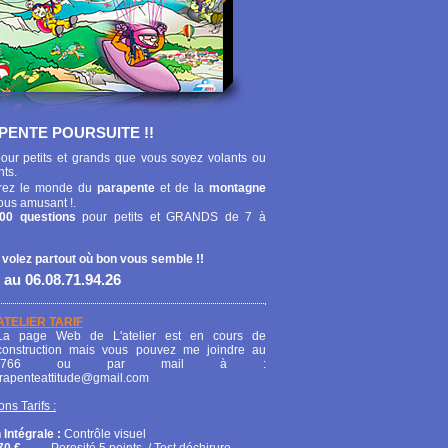
PENTE POURSUITE !!
our petits et grands que vous soyez volants ou
nts.
ez le monde du
parapente
et de la
montagne
ous amusant !.
00 questions
pour petits et GRANDS de 7 à
 volez partout où bon vous semble !!
 au 06.08.71.94.26
ATELIER TARIF
La page Web de L'atelier est en cours de
construction mais vous pouvez me joindre au
208766 ou par mail à :
arapenteattitude@gmail.com
ons Tarifs :
 Intégrale :
Contrôle visuel