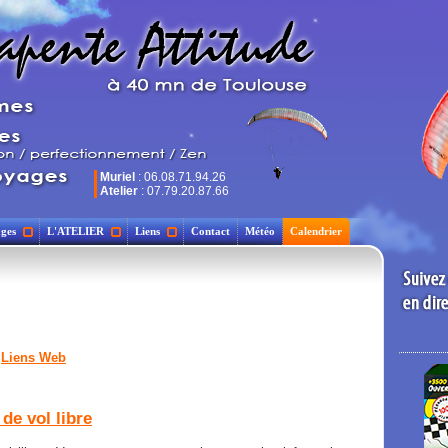
Muriel
: 06.08.71.94.26
Atelier
: 07.79.20.87.66
ges
L'ATELIER
Liens
Contact
Météo
Calendrier
>
Liens Web
de vol libre