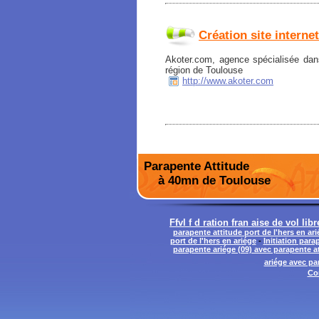
Création site interne
Akoter.com, agence spécialisée dans
région de Toulouse
http://www.akoter.com
Parapente Attitude
à 40mn de Toulouse
Ffvl f d ration fran aise de vol libr
parapente attitude port de l'hers en ar
port de l'hers en ariége
-
Initiation para
parapente ariége (09) avec parapente at
ariége avec par
Co