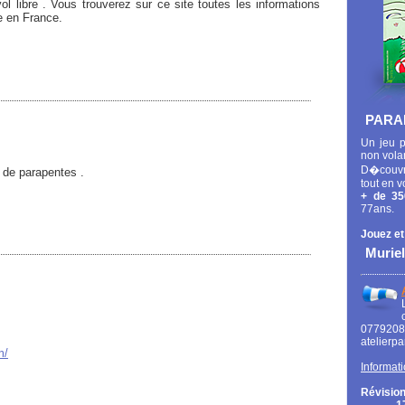
ol libre . Vous trouverez sur ce site toutes les informations
re en France.
PARA
Un jeu p
non vola
D�couvr
 de parapentes .
tout en v
+ de 35
77ans.
Jouez et
Muriel
0779
atelierp
m/
Informati
Révision