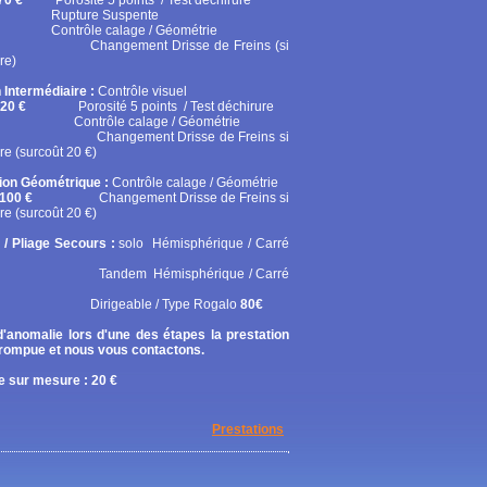
70 €
Porosité 5 points / Test déchirure
ure Suspente
ôle calage / Géométrie
gement Drisse de Freins (si
re)
 Intermédiaire :
Contrôle visuel
20 €
Porosité 5 points / Test déchirure
rôle calage / Géométrie
gement Drisse de Freins si
re (surcoût 20 €)
tion Géométrique :
Contrôle calage / Géométrie
100 €
Changement Drisse de Freins si
re (surcoût 20 €)
 / Pliage Secours :
solo
Hémisphérique / Carré
em Hémisphérique / Carré
geable / Type Rogalo
80€
'anomalie lors d'une des étapes la prestation
rrompue et nous vous contactons.
 sur mesure : 20 €
Prestations