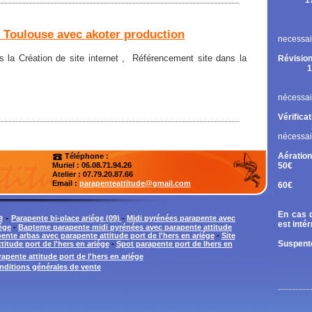
1
Rupt
Contr
Chan
t Toulouse avec akoter production
necessai
 la Création de site internet , Référencement site dans la
Révision
1
Cont
Chan
nécessai
Vérifica
nécessai
Aération
Téléphone :
50€
Muriel : 06.08.71.94.26
Atelier
: 07.79.20.87.66
Tand
Email :
parapenteattitude@gmail.com
60€
Diri
En cas d
e
-
Parapente bi-place ariége (09)
-
Midi pyrénées parapente avec
est inté
iége
-
Bapteme parapente midi pyrénées avec parapente attitude
pente arbas avec parapente attitude port de l'hers en ariége
-
Site
Suspente
titude port de l'hers en ariége
-
Spot parapente port de lhers en
apente attitude port de l'hers en ariége
nditions générales de vente