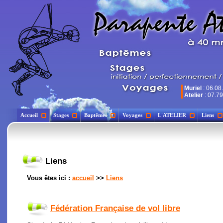
Muriel
: 06.08
Atelier
: 07.79
Accueil
Stages
Baptêmes
Voyages
L'ATELIER
Liens
Liens
Vous êtes ici :
accueil
>>
Liens
Fédération Française de vol libre