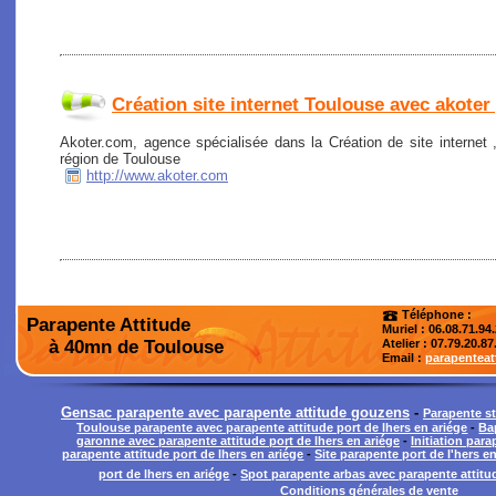
Création site internet Toulouse avec akoter
Akoter.com, agence spécialisée dans la Création de site internet
région de Toulouse
http://www.akoter.com
Téléphone :
Parapente Attitude
Muriel : 06.08.71.94
à 40mn de Toulouse
Atelier
: 07.79.20.87
Email :
parapentea
Gensac parapente avec parapente attitude gouzens
-
Parapente s
Toulouse parapente avec parapente attitude port de lhers en ariége
-
Ba
garonne avec parapente attitude port de lhers en ariége
-
Initiation par
parapente attitude port de lhers en ariége
-
Site parapente port de l'hers e
port de lhers en ariége
-
Spot parapente arbas avec parapente attitud
Conditions générales de vente