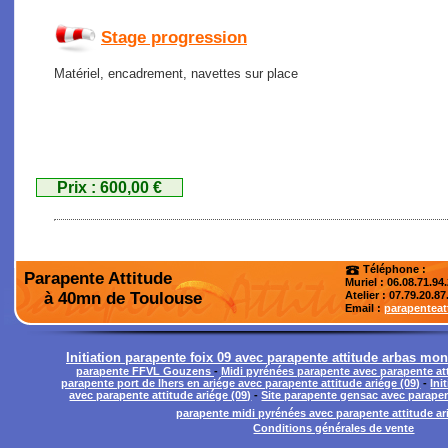
Stage progression
Matériel, encadrement, navettes sur place
Prix : 600,00 €
Téléphone :
Parapente Attitude
Muriel : 06.08.71.94
à 40mn de Toulouse
Atelier
: 07.79.20.87
Email :
parapentea
Initiation parapente foix 09 avec parapente attitude arbas mo
parapente FFVL Gouzens
-
Midi pyrénées parapente avec parapente att
parapente port de lhers en ariége avec parapente attitude ariége (09)
-
Ini
avec parapente attitude ariége (09)
-
Site parapente gensac avec parapent
parapente midi pyrénées avec parapente attitude ar
Conditions générales de vente