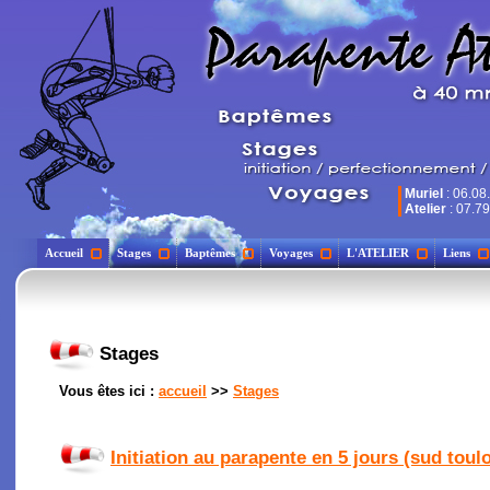
Muriel
: 06.08
Atelier
: 07.79
Accueil
Stages
Baptêmes
Voyages
L'ATELIER
Liens
Stages
Vous êtes ici :
accueil
>>
Stages
Initiation au parapente en 5 jours (sud toul