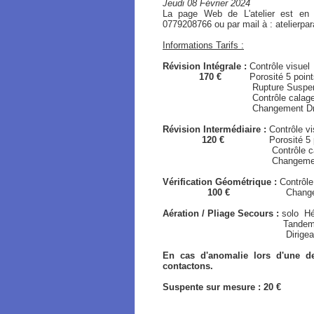
Jeudi 08 Février 2024
La page Web de L'atelier est en
0779208766 ou par mail à : atelierp
Informations Tarifs :
Révision Intégrale :
Contrôle visuel
170 €
Porosité 5 points /
Rupture Suspen
Contrôle calage / Gé
Changement Drisse de Fr
Révision Intermédiaire :
Contrôle vi
120 €
Porosité 5 point
Contrôle calage / 
Changement Drisse de Fre
Vérification Géométrique :
Contrôle
100 €
Changement Driss
Aération / Pliage Secours :
solo
Hé
Tandem Hémisphér
Dirigeable / Typ
En cas d'anomalie lors d'une de
contactons.
Suspente sur mesure : 20 €