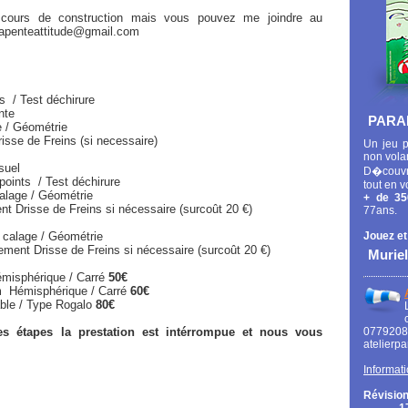
 cours de construction mais vous pouvez me joindre au
arapenteattitude@gmail.com
 Test déchirure
te
PARA
ométrie
eins (si necessaire)
Un jeu p
non vola
suel
D�couvr
s / Test déchirure
tout en v
Géométrie
+ de 35
ins si nécessaire (surcoût 20 €)
77ans.
 calage / Géométrie
Jouez et
e de Freins si nécessaire (surcoût 20 €)
Muriel
misphérique / Carré
50€
ique / Carré
60€
e Rogalo
80€
s étapes la prestation est intérrompue et nous vous
0779
atelierp
Informati
Révision