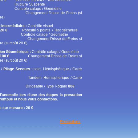
70 €
Porosité 5 points / Test déchirure
ure Suspente
ôle calage / Géométrie
gement Drisse de Freins (si
re)
 Intermédiaire :
Contrôle visuel
20 €
Porosité 5 points / Test déchirure
rôle calage / Géométrie
gement Drisse de Freins si
re (surcoût 20 €)
tion Géométrique :
Contrôle calage / Géométrie
100 €
Changement Drisse de Freins si
re (surcoût 20 €)
 / Pliage Secours :
solo
Hémisphérique / Carré
em Hémisphérique / Carré
geable / Type Rogalo
80€
'anomalie lors d'une des étapes la prestation
rrompue et nous vous contactons.
 sur mesure : 20 €
Prestations