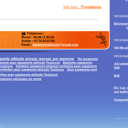
1
Rupt
Voir tous :
Prestations
Contr
Chan
necessai
Révision
1
Cont
Téléphone :
Chan
Muriel : 06.08.71.94.26
nécessai
Atelier
: 07.79.20.87.66
Email :
parapenteattitude@gmail.com
Vérifica
nécessai
pente attitude gensac gensac sur garonne
-
Vol parapente
rapente avec parapente attitude Toulouse
-
Bapteme parapente
Aération
 Toulouse
-
Initiation parapente piemont pyrénées avec parapente
50€
 pyrénées avec parapente attitude Toulouse
-
Spot parapente port
Tand
ariége avec parapente attitude Toulouse
60€
nditions générales de vente
Diri
En cas d
est inté
Suspente