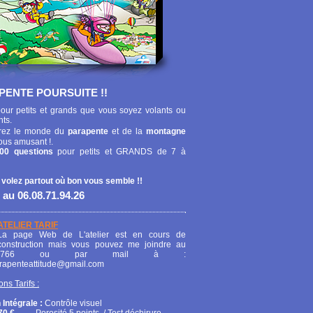
PENTE POURSUITE !!
our petits et grands que vous soyez volants ou
nts.
ez le monde du
parapente
et de la
montagne
ous amusant !.
00 questions
pour petits et GRANDS de 7 à
 volez partout où bon vous semble !!
 au 06.08.71.94.26
ATELIER TARIF
La page Web de L'atelier est en cours de
construction mais vous pouvez me joindre au
208766 ou par mail à :
arapenteattitude@gmail.com
ons Tarifs :
 Intégrale :
Contrôle visuel