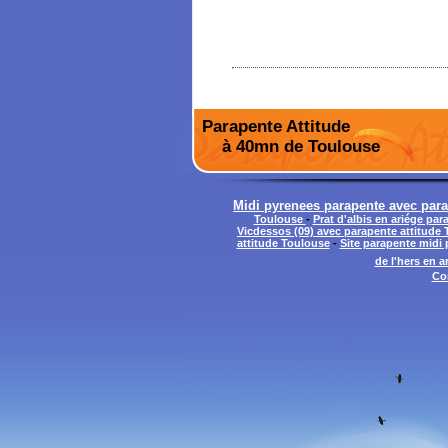
Parapente Attitude
à 40mn de Toulouse
Midi pyrenees parapente avec para
Toulouse
-
Prat d'albis en ariége pa
Vicdessos (09) avec parapente attitude
attitude Toulouse
-
Site parapente midi
de l'hers en 
Co