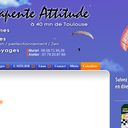
Muriel
: 06.08.71.94.26
Atelier
: 07.79.20.87.66
ges
L'ATELIER
Liens
Contact
Météo
Calendrier
ER