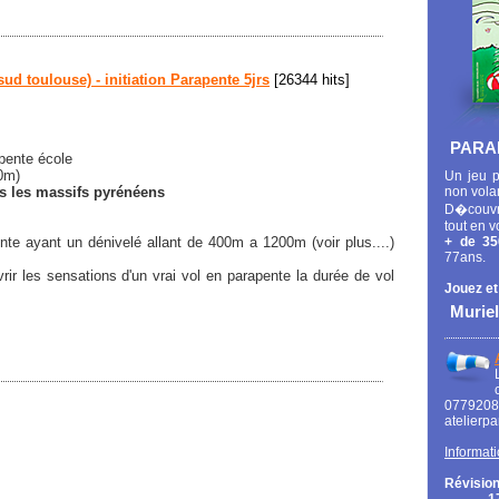
sud toulouse) - initiation Parapente 5jrs
[26344 hits]
PARA
 pente école
40m)
Un jeu p
ns les massifs pyrénéens
non vola
D�couvr
tout en v
e ayant un dénivelé allant de 400m a 1200m (voir plus....)
+ de 35
77ans.
ir les sensations d'un vrai vol en parapente la durée de vol
Jouez et
Muriel
0779
atelierp
Informati
Révision