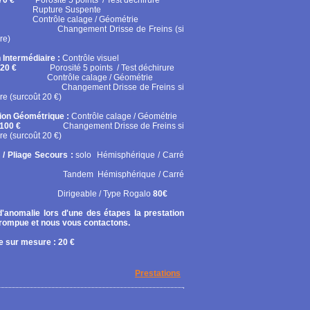
70 €
Porosité 5 points / Test déchirure
ure Suspente
ôle calage / Géométrie
gement Drisse de Freins (si
re)
 Intermédiaire :
Contrôle visuel
20 €
Porosité 5 points / Test déchirure
rôle calage / Géométrie
gement Drisse de Freins si
re (surcoût 20 €)
tion Géométrique :
Contrôle calage / Géométrie
100 €
Changement Drisse de Freins si
re (surcoût 20 €)
 / Pliage Secours :
solo
Hémisphérique / Carré
em Hémisphérique / Carré
geable / Type Rogalo
80€
'anomalie lors d'une des étapes la prestation
rrompue et nous vous contactons.
 sur mesure : 20 €
Prestations