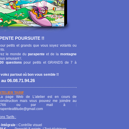
PENTE POURSUITE !!
our petits et grands que vous soyez volants ou
nts.
ez le monde du
parapente
et de la
montagne
ous amusant !.
00 questions
pour petits et GRANDS de 7 à
 volez partout où bon vous semble !!
 au 06.08.71.94.26
ATELIER TARIF
La page Web de L'atelier est en cours de
construction mais vous pouvez me joindre au
208766 ou par mail à :
arapenteattitude@gmail.com
ons Tarifs :
 Intégrale :
Contrôle visuel