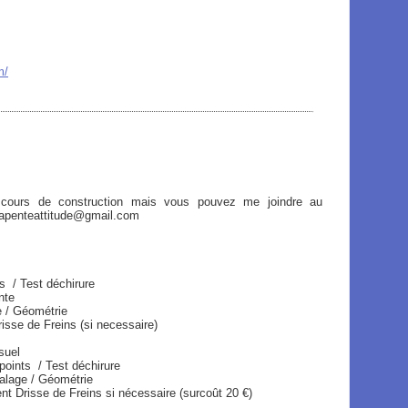
m/
 cours de construction mais vous pouvez me joindre au
arapenteattitude@gmail.com
 Test déchirure
te
ométrie
eins (si necessaire)
suel
s / Test déchirure
Géométrie
ins si nécessaire (surcoût 20 €)