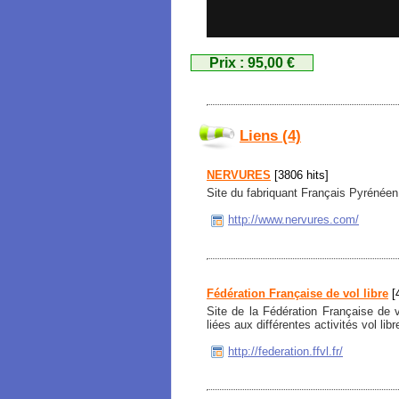
Prix : 95,00 €
Liens (4)
NERVURES
[3806 hits]
Site du fabriquant Français Pyrénéen
http://www.nervures.com/
Fédération Française de vol libre
[4
Site de la Fédération Française de v
liées aux différentes activités vol lib
http://federation.ffvl.fr/