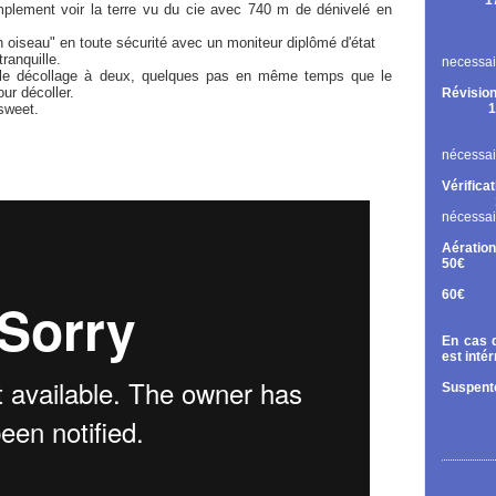
1
implement voir la terre vu du cie avec 740 m de dénivelé en
Rupt
Contr
oiseau" en toute sécurité avec un moniteur diplômé d'état
Chan
tranquille.
necessai
ur le décollage à deux, quelques pas en même temps que le
ur décoller.
Révision
sweet.
1
Cont
Chan
nécessai
Vérifica
nécessai
Aération
50€
Tand
60€
Diri
En cas d
est inté
Suspente