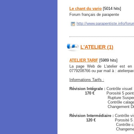
Le chant du vario
[5014 hits]
Forum français de parapente
http://www.parapentiste.info/foru
L'ATELIER (1)
ATELIER TARIF
[5989 hits]
La page Web de L'atelier est en
0779208766 ou par mail à : atelierp
Informations Tarifs :
Révision Intégrale :
Contrôle visuel
170 €
Porosité 5 points /
Rupture Suspen
Contrôle calage / Gé
Changement Drisse de Fr
Révision Intermédiaire :
Contrôle vi
120 €
Porosité 5 point
Contrôle calage / 
Changement Drisse de Fre