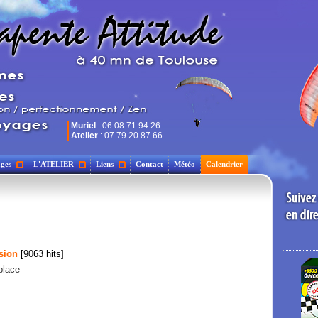
Muriel
: 06.08.71.94.26
Atelier
: 07.79.20.87.66
ges
L'ATELIER
Liens
Contact
Météo
Calendrier
sion
[9063 hits]
place