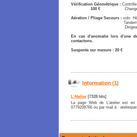
Vérification Géométrique :
Contrôle
100 €
Changement Driss
Aération / Pliage Secours :
solo
Hé
Tandem Hémisphér
Dirigeable / Typ
En cas d'anomalie lors d'une de
contactons.
Suspente sur mesure : 20 €
Information (1)
L'Atelier
[7328 hits]
La page Web de L'atelier est en
0779208766 ou par mail à : atelierp