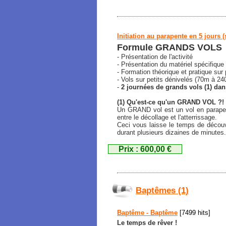
Initiation au parapente en 5 jours (
Formule GRANDS VOLS
- Présentation de l'activité
- Présentation du matériel spécifique
- Formation théorique et pratique sur
- Vols sur petits dénivelés (70m à 2
-
2 journées de grands vols (1) da
(1) Qu'est-ce qu'un GRAND VOL ?!
Un GRAND vol est un vol en parapent
entre le décollage et l'atterrissage.
Ceci vous laisse le temps de découvr
durant plusieurs dizaines de minutes.
Prix : 600,00 €
Baptêmes (1)
Baptême - Baptême
[7499 hits]
Le temps de rêver !