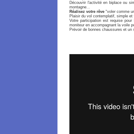
Découvrir l'activité en biplace ou s
montagne...
Réalisez votre rêve
"voler comme un 
Plaisir du vol contemplatif, simple et 
Votre participation est requise po
moniteur en accompagnant la voile po
Prévoir de bonnes chaussures et un 