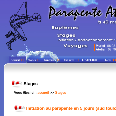
Muriel
: 06.08
Atelier
: 07.79
Accueil
Stages
Baptêmes
Voyages
L'ATELIER
Liens
Stages
Vous êtes ici :
accueil
>>
Stages
Initiation au parapente en 5 jours (sud toul