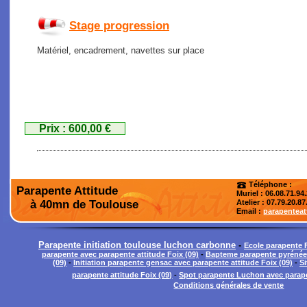
Stage progression
Matériel, encadrement, navettes sur place
Prix : 600,00 €
Téléphone :
Parapente Attitude
Muriel : 06.08.71.94
à 40mn de Toulouse
Atelier
: 07.79.20.87
Email :
parapentea
Parapente initiation toulouse luchon carbonne
-
Ecole parapente
parapente avec parapente attitude Foix (09)
-
Bapteme parapente pyrénées
(09)
-
Initiation parapente gensac avec parapente attitude Foix (09)
-
Si
parapente attitude Foix (09)
-
Spot parapente Luchon avec parapen
Conditions générales de vente