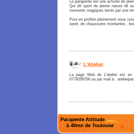
Le parapente est une activité de plei
Qui dit sport de pleine nature dit 
moments magiques ternis par une te
Pour en profiter pleinement nous vo
sport, de chaussures montantes , boute
L'Atelier
La page Web de L'atelier est en
0779208766 ou par mail à : atelierp
Parapente Attitude
à 40mn de Toulouse