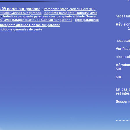
1
Rupt
Contr
 09 portet sur garonne
-
Parapente stage cadeau Foix (09)
-
Chan
attitude Gensac sur garonne
-
Bapteme parapente Toulouse avec
necessai
e
-
Initiation parapente pyrénées avec parapente attitude Gensac
09) avec parapente attitude Gensac sur garonne
-
Spot parapente
Révision
parapente attitude Gensac sur garonne
1
nditions générales de vente
Cont
Chan
nécessai
Vérifica
nécessai
Aération
50€
Tand
60€
Diri
En cas d
est inté
Suspente