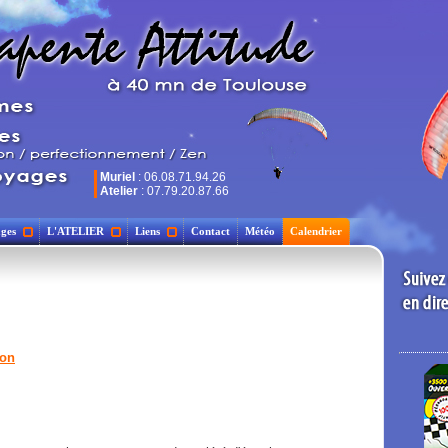
Muriel
: 06.08.71.94.26
Atelier
: 07.79.20.87.66
ges
L'ATELIER
Liens
Contact
Météo
Calendrier
ion