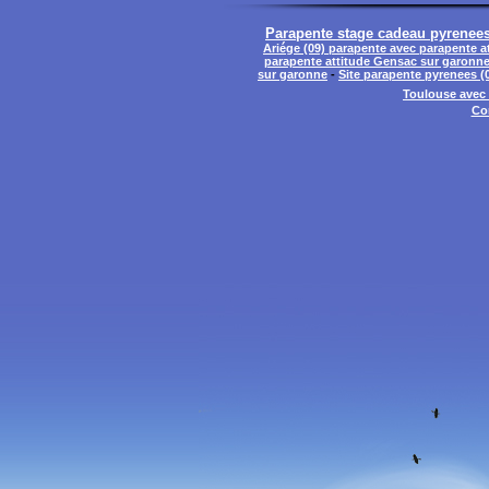
Parapente stage cadeau pyrenees
Ariége (09) parapente avec parapente 
parapente attitude Gensac sur garonn
sur garonne
-
Site parapente pyrenees (
Toulouse avec 
Co