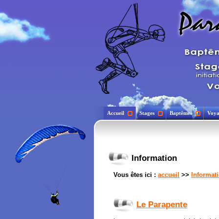
Accueil
Stages
Baptêmes
Voya
Information
Vous êtes ici :
accueil
>>
Informat
Le Parapente