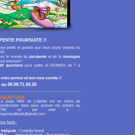
PENTE POURSUITE !!
our petits et grands que vous soyez volants ou
nts.
ez le monde du
parapente
et de la
montagne
ous amusant !.
00 questions
pour petits et GRANDS de 7 à
 volez partout où bon vous semble !!
 au 06.08.71.94.26
ATELIER TARIF
La page Web de L'atelier est en cours de
construction mais vous pouvez me joindre au
208766 ou par mail à :
arapenteattitude@gmail.com
ons Tarifs :
 Intégrale :
Contrôle visuel