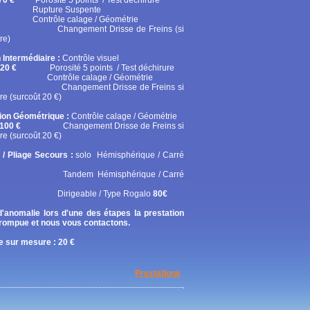
70 €
Porosité 5 points / Test déchirure
ure Suspente
ôle calage / Géométrie
gement Drisse de Freins (si
re)
 Intermédiaire :
Contrôle visuel
20 €
Porosité 5 points / Test déchirure
rôle calage / Géométrie
gement Drisse de Freins si
re (surcoût 20 €)
tion Géométrique :
Contrôle calage / Géométrie
100 €
Changement Drisse de Freins si
re (surcoût 20 €)
 / Pliage Secours :
solo
Hémisphérique / Carré
em Hémisphérique / Carré
geable / Type Rogalo
80€
'anomalie lors d'une des étapes la prestation
rrompue et nous vous contactons.
 sur mesure : 20 €
Prestations