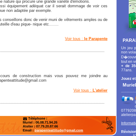
ne nature qui procure une grande variété d'émotions.
aussi équipement adéquat car il serait dommage de voir ces
nue non adaptée par exemple.
us conseillons donc de venir muni de vêtements amples ou de
ille d'eau pique- nique etc........
Voir tous :
le Parapente
PARA
Un jeu p
non vola
D�couvr
tout en v
+ de 35
77ans.
 cours de construction mais vous pouvez me joindre au
Jouez et
arapenteattitude@gmail.com
Muriel
Voir tous :
L'atelier
0779
atelierp
Téléphone :
Muriel : 06.08.71.94.26
Informati
Atelier
: 07.79.20.87.66
Email :
parapenteattitude@gmail.com
Révision