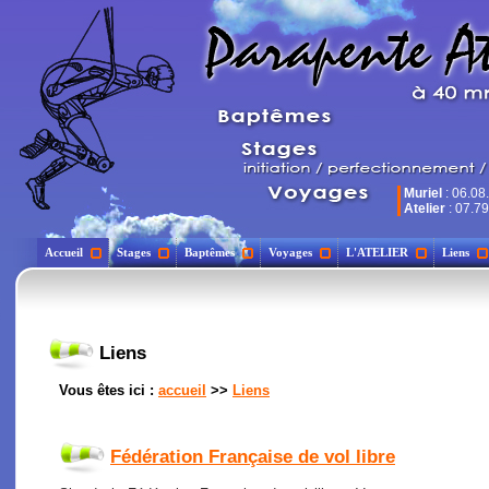
Muriel
: 06.08
Atelier
: 07.79
Accueil
Stages
Baptêmes
Voyages
L'ATELIER
Liens
Liens
Vous êtes ici :
accueil
>>
Liens
Fédération Française de vol libre