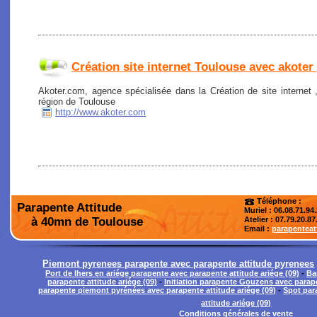
Création site internet Toulouse avec akoter
Akoter.com, agence spécialisée dans la Création de site internet
région de Toulouse
http://www.akoter.com
Téléphone :
Parapente Attitude
Muriel : 06.08.71.94
à 40mn de Toulouse
Atelier
: 07.79.20.87
Email :
parapentea
Piemont pyrenees parapente avec parapente attitude pyrenees
Port de lhers en ariége parapente avec parapente attitude ariége (09)
-
Ba
parapente attitude ariége (09)
-
Initiation parapente Gouzens avec parape
parapente piemont pyrénées avec parapente attitude ariége (09)
-
Spot par
attitude ariége (09)
Conditions générales de vente