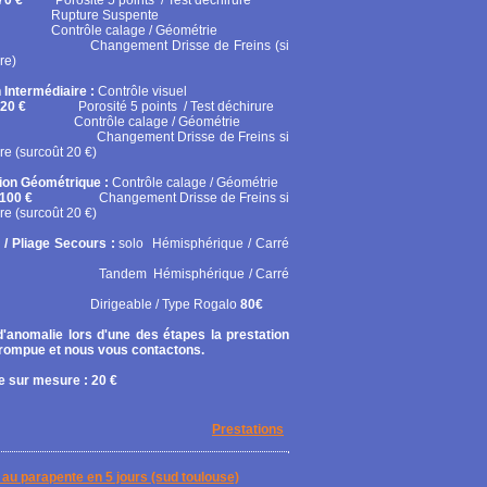
70 €
Porosité 5 points / Test déchirure
ure Suspente
ôle calage / Géométrie
gement Drisse de Freins (si
re)
 Intermédiaire :
Contrôle visuel
20 €
Porosité 5 points / Test déchirure
rôle calage / Géométrie
gement Drisse de Freins si
re (surcoût 20 €)
tion Géométrique :
Contrôle calage / Géométrie
100 €
Changement Drisse de Freins si
re (surcoût 20 €)
 / Pliage Secours :
solo
Hémisphérique / Carré
em Hémisphérique / Carré
geable / Type Rogalo
80€
'anomalie lors d'une des étapes la prestation
rrompue et nous vous contactons.
 sur mesure : 20 €
Prestations
on au parapente en 5 jours (sud toulouse)