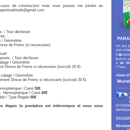
 cours de construction mais vous pouvez me joindre au
arapenteattitude@gmail.com
 Test déchirure
te
PARA
ométrie
eins (si necessaire)
Un jeu p
non vola
suel
D�couvr
s / Test déchirure
tout en v
Géométrie
+ de 35
ins si nécessaire (surcoût 20 €)
77ans.
 calage / Géométrie
Jouez et
e de Freins si nécessaire (surcoût 20 €)
Muriel
misphérique / Carré
50€
ique / Carré
60€
e Rogalo
80€
s étapes la prestation est intérrompue et nous vous
0779
atelierp
Informati
Révision