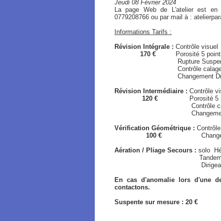
Jeudi 08 Février 2024
La page Web de L'atelier est en
0779208766 ou par mail à : atelierp
Informations Tarifs :
Révision Intégrale :
Contrôle visuel
170 €
Porosité 5 points /
Rupture Suspen
Contrôle calage / Gé
Changement Drisse de Fr
Révision Intermédiaire :
Contrôle vi
120 €
Porosité 5 point
Contrôle calage / 
Changement Drisse de Fre
Vérification Géométrique :
Contrôle
100 €
Changement Driss
Aération / Pliage Secours :
solo
Hé
Tandem Hémisphér
Dirigeable / Typ
En cas d'anomalie lors d'une de
contactons.
Suspente sur mesure : 20 €