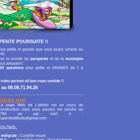
PENTE POURSUITE !!
our petits et grands que vous soyez volants ou
nts.
ez le monde du
parapente
et de la
montagne
ous amusant !.
00 questions
pour petits et GRANDS de 7 à
 volez partout où bon vous semble !!
 au 06.08.71.94.26
ATELIER TARIF
La page Web de L'atelier est en cours de
construction mais vous pouvez me joindre au
208766 ou par mail à :
arapenteattitude@gmail.com
ons Tarifs :
 Intégrale :
Contrôle visuel