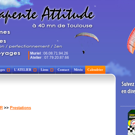
Muriel
: 06.08.71.94.26
Atelier
: 07.79.20.87.66
ges
L'ATELIER
Liens
Contact
Météo
Calendrier
ER
>>
Prestations