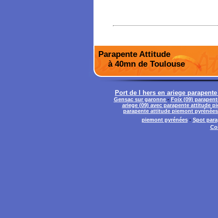
Parapente Attitude
à 40mn de Toulouse
Port de l hers en ariege parapent
Gensac sur garonne
-
Foix (09) parapen
ariege (09) avec parapente attitude 
parapente attitude piemont pyrénées
piemont pyrénées
-
Spot para
Co