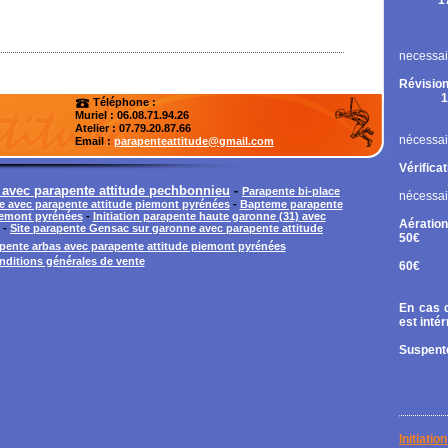
1
Rupt
Contr
Chan
necessai
Révision
1
Téléphone :
Cont
Muriel : 06.08.71.94.26
Chan
Atelier
: 07.79.20.87.66
nécessai
Email :
parapenteattitude@gmail.com
Vérifica
e avec parapente attitude pechbonnieu
-
Parapente bi-place
nécessai
te avec parapente attitude piemont pyrénées
-
Bapteme parapente
piemont pyrénées
-
Initiation parapente haute garonne (31) avec
Aération
-
Site parapente Gensac sur garonne avec parapente attitude
50€
pente arbas avec parapente attitude piemont pyrénées
Tand
nditions générales de vente
60€
Diri
En cas d
est inté
Suspente
Initiati