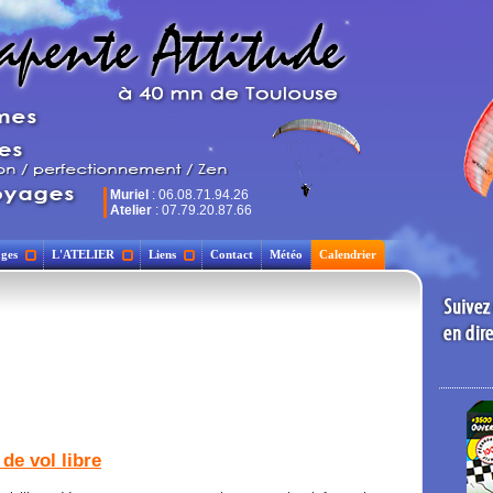
Muriel
: 06.08.71.94.26
Atelier
: 07.79.20.87.66
ges
L'ATELIER
Liens
Contact
Météo
Calendrier
de vol libre