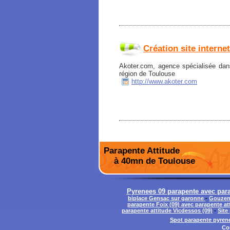
Création site interne
Akoter.com, agence spécialisée dans
région de Toulouse
http://www.akoter.com
Parapente Attitude
à 40mn de Toulouse
Pyrenees 09 parapente avec parap
biplace Gensac sur garonne
-
Gouzens
parapente Foix (09) avec parapente at
parapente attitude Vicdessos (09)
-
Site
Spot parapente pyrene
Co