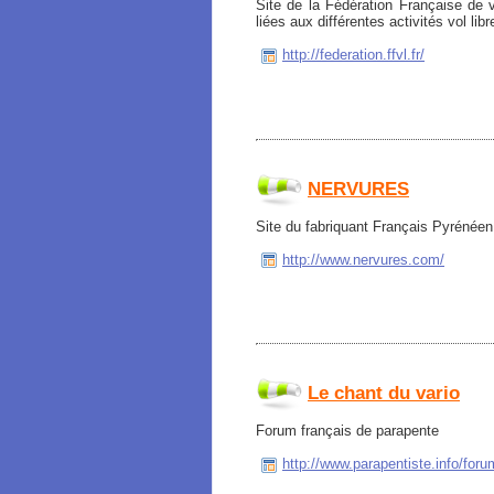
Site de la Fédération Française de v
liées aux différentes activités vol lib
http://federation.ffvl.fr/
NERVURES
Site du fabriquant Français Pyrénéen
http://www.nervures.com/
Le chant du vario
Forum français de parapente
http://www.parapentiste.info/foru