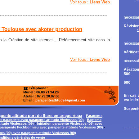
1
Voir tous :
Liens Web
Rupt
Contr
Chan
necessai
Révision
t Toulouse avec akoter production
1
Cont
Chan
 la Création de site internet , Référencement site dans la
nécessai
Vérifica
Voir tous :
Liens Web
nécessai
Aération
50€
Tand
60€
Diri
Téléphone :
Muriel : 06.08.71.94.26
En cas d
Atelier
: 07.79.20.87.66
est inté
Email :
parapenteattitude@gmail.com
Suspente
ente attitude port de lhers en ariege rieux
-
Parapente
 parapente avec parapente attitude Vicdessos (09)
-
Bapteme
titude Vicdessos (09)
-
Initiation parapente Vicdessos (09) avec
 parapente Pechbonnieu avec parapente attitude Vicdessos (09)
-
es (09) avec parapente attitude Vicdessos (09)
nditions générales de vente