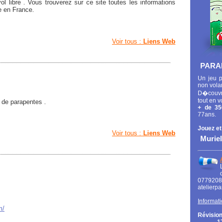
ol libre . Vous trouverez sur ce site toutes les informations
re en France.
Voir tous :
Liens Web
PARA
Un jeu p
non vola
D�couvr
tout en v
 de parapentes .
+ de 35
77ans.
Jouez et
Voir tous :
Liens Web
Muriel
0779
atelierp
Informati
m/
Révision