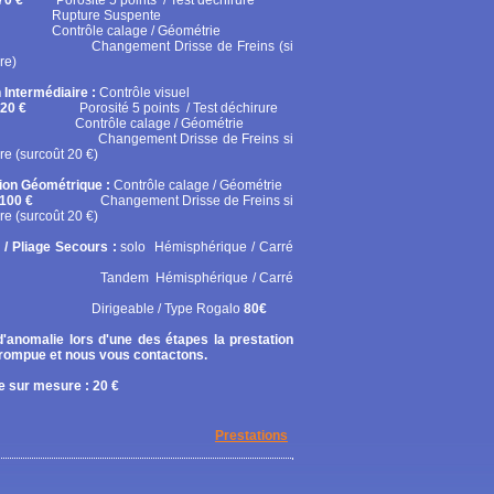
70 €
Porosité 5 points / Test déchirure
ure Suspente
ôle calage / Géométrie
gement Drisse de Freins (si
re)
 Intermédiaire :
Contrôle visuel
20 €
Porosité 5 points / Test déchirure
rôle calage / Géométrie
gement Drisse de Freins si
re (surcoût 20 €)
tion Géométrique :
Contrôle calage / Géométrie
100 €
Changement Drisse de Freins si
re (surcoût 20 €)
 / Pliage Secours :
solo
Hémisphérique / Carré
em Hémisphérique / Carré
geable / Type Rogalo
80€
'anomalie lors d'une des étapes la prestation
rrompue et nous vous contactons.
 sur mesure : 20 €
Prestations