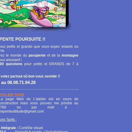
PENTE POURSUITE !!
our petits et grands que vous soyez volants ou
nts.
ez le monde du
parapente
et de la
montagne
ous amusant !.
00 questions
pour petits et GRANDS de 7 à
 volez partout où bon vous semble !!
 au 06.08.71.94.26
ATELIER TARIF
La page Web de L'atelier est en cours de
construction mais vous pouvez me joindre au
208766 ou par mail à :
arapenteattitude@gmail.com
ons Tarifs :
 Intégrale :
Contrôle visuel