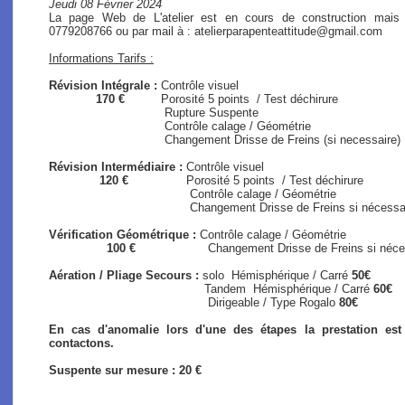
Jeudi 08 Février 2024
La page Web de L'atelier est en cours de construction mais
0779208766 ou par mail à : atelierparapenteattitude@gmail.com
Informations Tarifs :
Révision Intégrale :
Contrôle visuel
170 €
Porosité 5 points / Test déchirure
Rupture Suspente
Contrôle calage / Géométrie
Changement Drisse de Freins (si necessaire)
Révision Intermédiaire :
Contrôle visuel
120 €
Porosité 5 points / Test déchirure
Contrôle calage / Géométrie
Changement Drisse de Freins si nécessaire (s
Vérification Géométrique :
Contrôle calage / Géométrie
100 €
Changement Drisse de Freins si nécessair
Aération / Pliage Secours :
solo
Hémisphérique / Carré
50€
Tandem Hémisphérique / Carré
60€
Dirigeable / Type Rogalo
80€
En cas d'anomalie lors d'une des étapes la prestation es
contactons.
Suspente sur mesure : 20 €