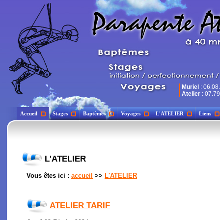
Muriel
: 06.08
Atelier
: 07.79
Accueil
Stages
Baptêmes
Voyages
L'ATELIER
Liens
L'ATELIER
Vous êtes ici :
accueil
>>
L'ATELIER
ATELIER TARIF