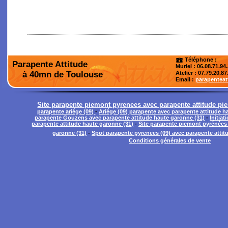
Téléphone :
Parapente Attitude
Muriel : 06.08.71.94
à 40mn de Toulouse
Atelier
: 07.79.20.87
Email :
parapentea
Site parapente piemont pyrenees avec parapente attitude p
parapente ariége (09)
-
Ariége (09) parapente avec parapente attitude h
parapente Gouzens avec parapente attitude haute garonne (31)
-
Initiat
parapente attitude haute garonne (31)
-
Site parapente piemont pyrénées 
garonne (31)
-
Spot parapente pyrenees (09) avec parapente attit
Conditions générales de vente