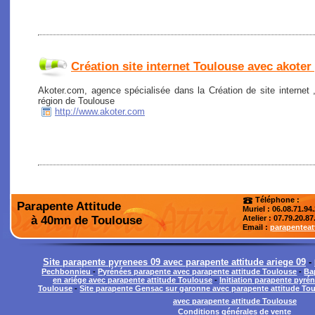
Création site internet Toulouse avec akoter
Akoter.com, agence spécialisée dans la Création de site internet
région de Toulouse
http://www.akoter.com
Téléphone :
Parapente Attitude
Muriel : 06.08.71.94
à 40mn de Toulouse
Atelier
: 07.79.20.87
Email :
parapentea
Site parapente pyrenees 09 avec parapente attitude ariege 09
-
Pechbonnieu
-
Pyrénées parapente avec parapente attitude Toulouse
-
Ba
en ariége avec parapente attitude Toulouse
-
Initiation parapente pyré
Toulouse
-
Site parapente Gensac sur garonne avec parapente attitude To
avec parapente attitude Toulouse
Conditions générales de vente