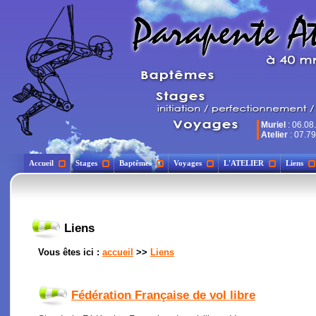
Muriel
: 06.08
Atelier
: 07.79
Accueil
Stages
Baptêmes
Voyages
L'ATELIER
Liens
Liens
Vous êtes ici :
accueil
>>
Liens
Fédération Française de vol libre