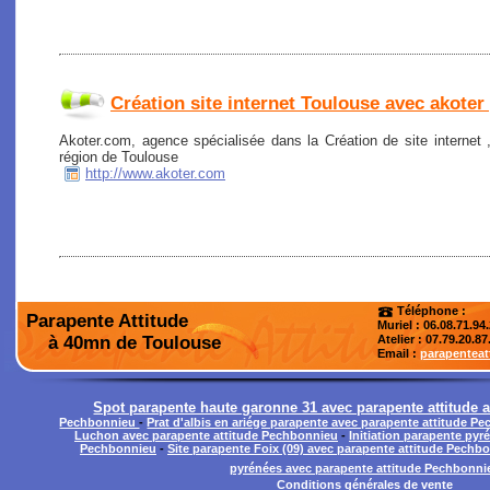
Création site internet Toulouse avec akoter
Akoter.com, agence spécialisée dans la Création de site internet
région de Toulouse
http://www.akoter.com
Téléphone :
Parapente Attitude
Muriel : 06.08.71.94
à 40mn de Toulouse
Atelier
: 07.79.20.87
Email :
parapentea
Spot parapente haute garonne 31 avec parapente attitude 
Pechbonnieu
-
Prat d'albis en ariége parapente avec parapente attitude P
Luchon avec parapente attitude Pechbonnieu
-
Initiation parapente pyr
Pechbonnieu
-
Site parapente Foix (09) avec parapente attitude Pechb
pyrénées avec parapente attitude Pechbonni
Conditions générales de vente