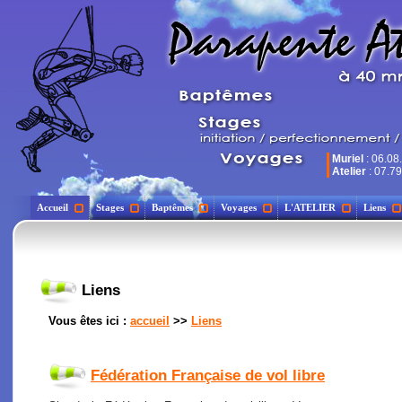
Muriel
: 06.08
Atelier
: 07.79
Accueil
Stages
Baptêmes
Voyages
L'ATELIER
Liens
Liens
Vous êtes ici :
accueil
>>
Liens
Fédération Française de vol libre