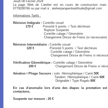
Jeudi 08 Février 2024
La page Web de L'atelier est en cours de construction mais
0779208766 ou par mail à : atelierparapenteattitude@gmail.com
Informations Tarifs :
Révision Intégrale :
Contrôle visuel
170 €
Porosité 5 points / Test déchirure
Rupture Suspente
Contrôle calage / Géométrie
Changement Drisse de Freins (si necessaire)
Révision Intermédiaire :
Contrôle visuel
120 €
Porosité 5 points / Test déchirure
Contrôle calage / Géométrie
Changement Drisse de Freins si nécessaire (s
Vérification Géométrique :
Contrôle calage / Géométrie
100 €
Changement Drisse de Freins si nécessair
Aération / Pliage Secours :
solo
Hémisphérique / Carré
50€
Tandem Hémisphérique / Carré
60€
Dirigeable / Type Rogalo
80€
En cas d'anomalie lors d'une des étapes la prestation es
contactons.
Suspente sur mesure : 20 €