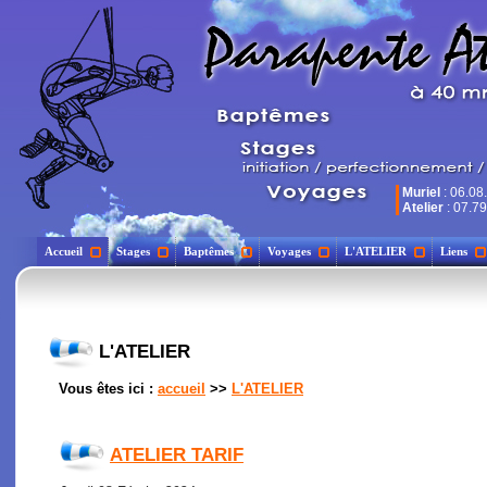
Muriel
: 06.08
Atelier
: 07.79
Accueil
Stages
Baptêmes
Voyages
L'ATELIER
Liens
L'ATELIER
Vous êtes ici :
accueil
>>
L'ATELIER
ATELIER TARIF