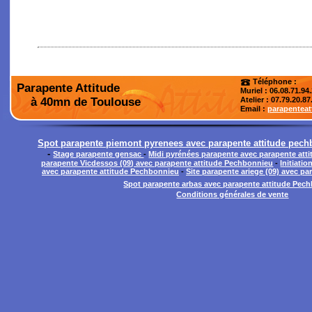
Téléphone :
Parapente Attitude
Muriel : 06.08.71.94
à 40mn de Toulouse
Atelier
: 07.79.20.87
Email :
parapentea
Spot parapente piemont pyrenees avec parapente attitude pech
-
Stage parapente gensac
-
Midi pyrénées parapente avec parapente att
parapente Vicdessos (09) avec parapente attitude Pechbonnieu
-
Initiati
avec parapente attitude Pechbonnieu
-
Site parapente ariege (09) avec p
Spot parapente arbas avec parapente attitude Pec
Conditions générales de vente