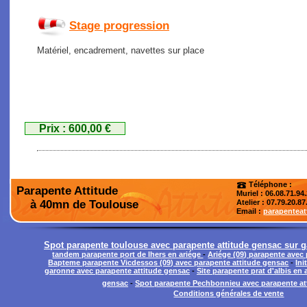
Stage progression
Matériel, encadrement, navettes sur place
Prix : 600,00 €
Téléphone :
Parapente Attitude
Muriel : 06.08.71.94
à 40mn de Toulouse
Atelier
: 07.79.20.87
Email :
parapentea
Spot parapente toulouse avec parapente attitude gensac sur 
tandem parapente port de lhers en ariége
-
Ariége (09) parapente avec
Bapteme parapente Vicdessos (09) avec parapente attitude gensac
-
Ini
garonne avec parapente attitude gensac
-
Site parapente prat d'albis en 
gensac
-
Spot parapente Pechbonnieu avec parapente at
Conditions générales de vente