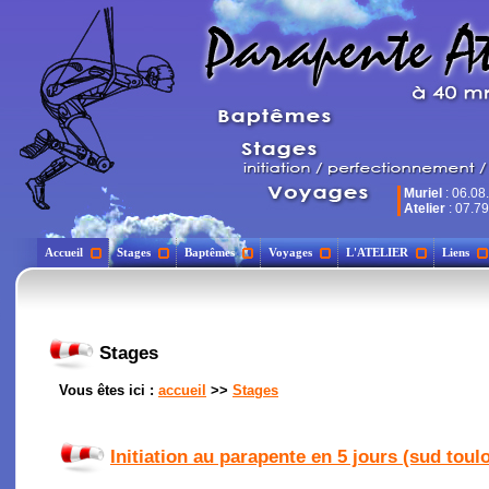
Muriel
: 06.08
Atelier
: 07.79
Accueil
Stages
Baptêmes
Voyages
L'ATELIER
Liens
Stages
Vous êtes ici :
accueil
>>
Stages
Initiation au parapente en 5 jours (sud toul