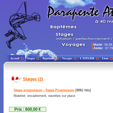
Muriel
: 06.08
Atelier
: 07.79
Accueil
Stages
Baptêmes
Voyages
L'ATELIER
Liens
Stages (2)
Stage progression - Stage Progression
[9061 hits]
Matériel, encadrement, navettes sur place
Prix : 600,00 €