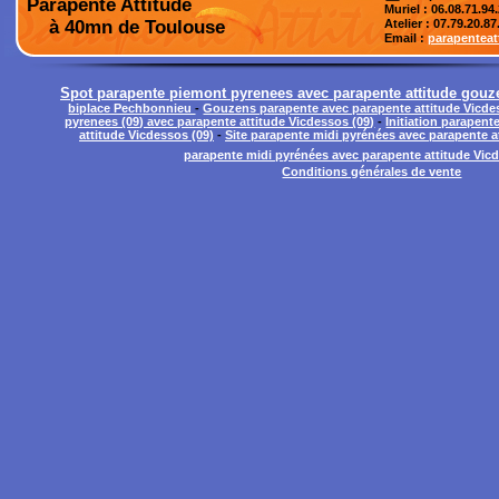
Parapente Attitude
Muriel : 06.08.71.94
à 40mn de Toulouse
Atelier
: 07.79.20.87
Email :
parapentea
Spot parapente piemont pyrenees avec parapente attitude gouze
biplace Pechbonnieu
-
Gouzens parapente avec parapente attitude Vicde
pyrenees (09) avec parapente attitude Vicdessos (09)
-
Initiation parapen
attitude Vicdessos (09)
-
Site parapente midi pyrénées avec parapente a
parapente midi pyrénées avec parapente attitude Vic
Conditions générales de vente