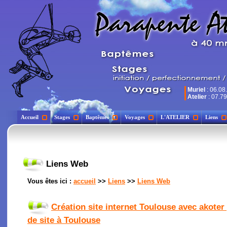
Muriel
: 06.08
Atelier
: 07.79
Accueil
Stages
Baptêmes
Voyages
L'ATELIER
Liens
Liens Web
Vous êtes ici :
accueil
>>
Liens
>>
Liens Web
Création site internet Toulouse avec akoter
de site à Toulouse