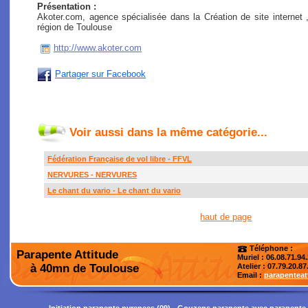
Présentation :
Akoter.com, agence spécialisée dans la Création de site internet
région de Toulouse
http://www.akoter.com
Partager sur Facebook
Voir aussi dans la même catégorie...
Fédération Française de vol libre - FFVL
NERVURES - NERVURES
Le chant du vario - Le chant du vario
haut de page
Téléphone :
Parapente Attitude
Muriel : 06.08.71.94
à 40mn de Toulouse
Atelier
: 07.79.20.87
Email :
parapentea
Initiation parapente pyrenees (09)
-
Gouzens parapente avec parapente 