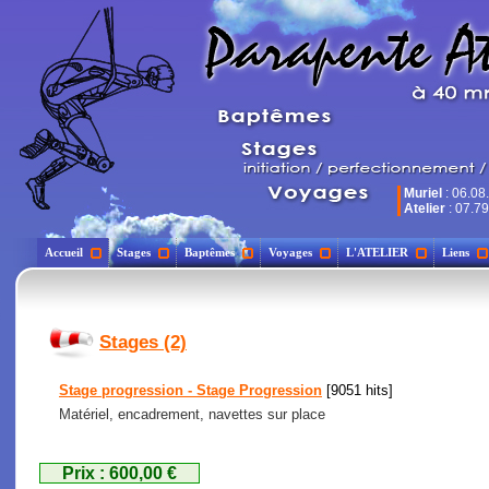
Muriel
: 06.08
Atelier
: 07.79
Accueil
Stages
Baptêmes
Voyages
L'ATELIER
Liens
Stages (2)
Stage progression - Stage Progression
[9051 hits]
Matériel, encadrement, navettes sur place
Prix : 600,00 €