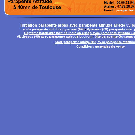
Parapente Attitude
Muriel : 06.08.71.94
à 40mn de Toulouse
Atelier
: 07.79.20.87
Email :
parapentea
Initiation parapente arbas avec parapente attitude ariege 09 
ecole parapente vol libre pyrenees (09)
-
Pyrenees (09) parapente avec
Bapteme parapente port de lhers en ariége avec parapente attitude L
Vicdessos (09) avec parapente attitude Luchon
-
Site parapente Gouzens 
-
Spot parapente ariége (09) avec parapente attitu
Conditions générales de vente