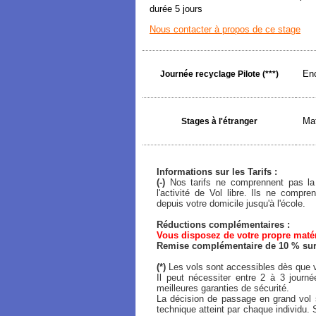
durée 5 jours
Nous contacter à propos de ce stage
Enc
Journée recyclage Pilote (***)
Mat
Stages à l'étranger
Informations sur les Tarifs :
(-)
Nos tarifs ne comprennent pas la 
l'activité de Vol libre. Ils ne comp
depuis votre domicile jusqu'à l'école.
Réductions complémentaires :
Vous disposez de votre propre matéri
Remise complémentaire de 10 % sur l
(*)
Les vols sont accessibles dès que v
Il peut nécessiter entre 2 à 3 journ
meilleures garanties de sécurité.
La décision de passage en grand vol s
technique atteint par chaque individu. 