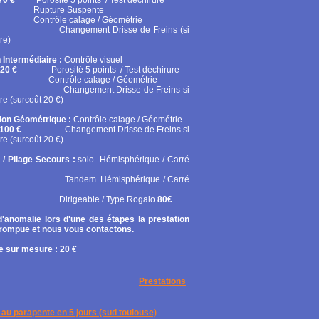
70 €
Porosité 5 points / Test déchirure
ure Suspente
ôle calage / Géométrie
gement Drisse de Freins (si
re)
 Intermédiaire :
Contrôle visuel
20 €
Porosité 5 points / Test déchirure
rôle calage / Géométrie
gement Drisse de Freins si
re (surcoût 20 €)
tion Géométrique :
Contrôle calage / Géométrie
100 €
Changement Drisse de Freins si
re (surcoût 20 €)
 / Pliage Secours :
solo
Hémisphérique / Carré
em Hémisphérique / Carré
geable / Type Rogalo
80€
'anomalie lors d'une des étapes la prestation
rrompue et nous vous contactons.
 sur mesure : 20 €
Prestations
on au parapente en 5 jours (sud toulouse)