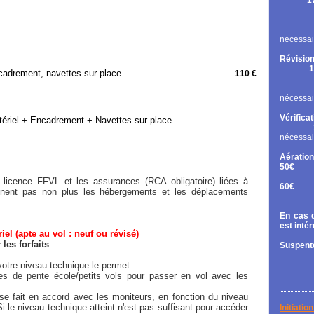
1
Rupt
Contr
Chan
necessai
Révision
1
adrement, navettes sur place
110 €
Cont
Chan
nécessai
Vérifica
ériel + Encadrement + Navettes sur place
....
nécessai
Aération
50€
Tand
licence FFVL et les assurances (RCA obligatoire) liées à
60€
rennent pas non plus les hébergements et les déplacements
Diri
En cas d
est inté
el (apte au vol : neuf ou révisé)
es forfaits
Suspente
otre niveau technique le permet.
ées de pente école/petits vols pour passer en vol avec les
e fait en accord avec les moniteurs, en fonction du niveau
Si le niveau technique atteint n'est pas suffisant pour accéder
Initiati