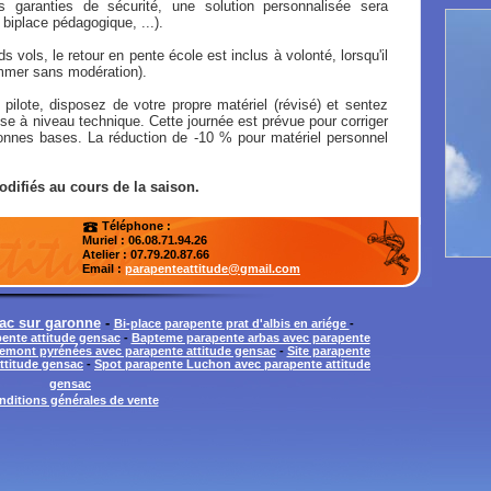
 garanties de sécurité, une solution personnalisée sera
biplace pédagogique, ...).
s vols, le retour en pente école est inclus à volonté, lorsqu'il
mmer sans modération).
 pilote, disposez de votre propre matériel (révisé) et sentez
se à niveau technique. Cette journée est prévue pour corriger
 bonnes bases. La réduction de -10 % pour matériel personnel
odifiés au cours de la saison.
Téléphone :
Muriel : 06.08.71.94.26
Atelier
: 07.79.20.87.66
Email :
parapenteattitude@gmail.com
ac sur garonne
-
Bi-place parapente prat d'albis en ariége
-
ente attitude gensac
-
Bapteme parapente arbas avec parapente
piemont pyrénées avec parapente attitude gensac
-
Site parapente
attitude gensac
-
Spot parapente Luchon avec parapente attitude
gensac
nditions générales de vente