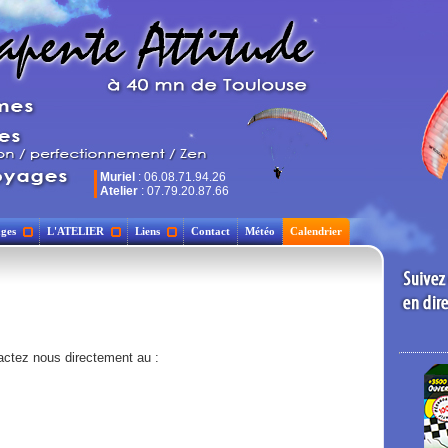
Muriel
: 06.08.71.94.26
Atelier
: 07.79.20.87.66
ges
L'ATELIER
Liens
Contact
Météo
Calendrier
actez nous directement au :