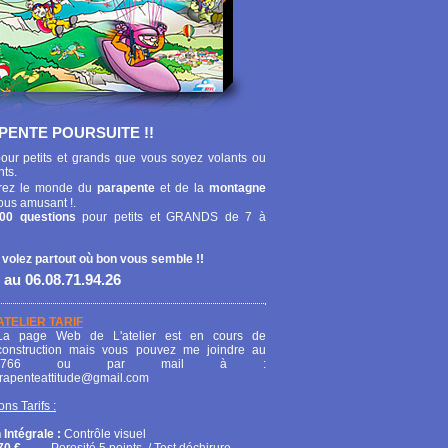
PENTE POURSUITE !!
our petits et grands que vous soyez volants ou
nts.
ez le monde du
parapente
et de la
montagne
ous amusant !.
00 questions
pour petits et GRANDS de 7 à
 volez partout où bon vous semble !!
 au 06.08.71.94.26
ATELIER TARIF
La page Web de L'atelier est en cours de
construction mais vous pouvez me joindre au
208766 ou par mail à :
arapenteattitude@gmail.com
ons Tarifs :
 Intégrale :
Contrôle visuel