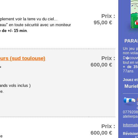
Prix :
lement voir la terre vu du ciel...
95,00 €
eau" en toute sécurité avec un moniteur
 de +/- 15 min
.
PARA
Un jeu p
non vola
Prix :
ours (sud toulouse)
D�couvr
tout en v
600,00 €
+ de 35
*
77ans.
Jouez et
ands vols inclus )
Muriel
ce.
0779
atelierp
Informati
Prix :
600,00 €
Révision
ce