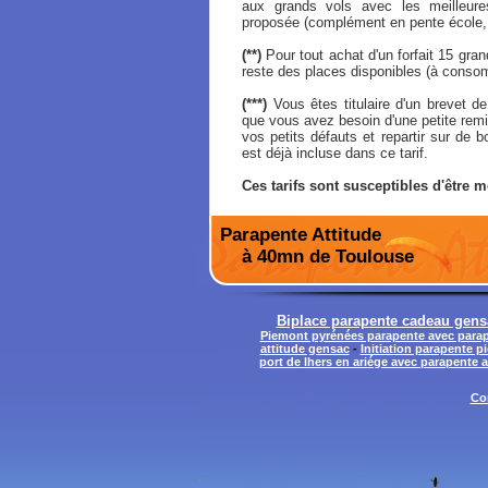
aux grands vols avec les meilleures
proposée (complément en pente école, 
(**)
Pour tout achat d'un forfait 15 grand
reste des places disponibles (à conso
(***)
Vous êtes titulaire d'un brevet de
que vous avez besoin d'une petite remi
vos petits défauts et repartir sur de
est déjà incluse dans ce tarif.
Ces tarifs sont susceptibles d'être m
Parapente Attitude
à 40mn de Toulouse
Biplace parapente cadeau gens
Piemont pyrénées parapente avec parap
attitude gensac
-
Initiation parapente 
port de lhers en ariége avec parapente 
Co