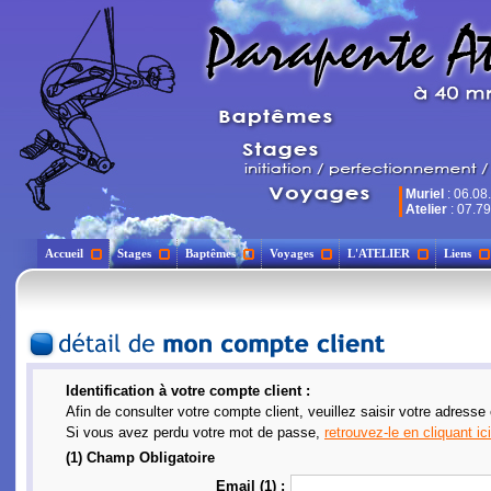
Muriel
: 06.08
Atelier
: 07.79
Accueil
Stages
Baptêmes
Voyages
L'ATELIER
Liens
Identification à votre compte client :
Afin de consulter votre compte client, veuillez saisir votre adresse
Si vous avez perdu votre mot de passe,
retrouvez-le en cliquant ici
(1) Champ Obligatoire
Email (1) :