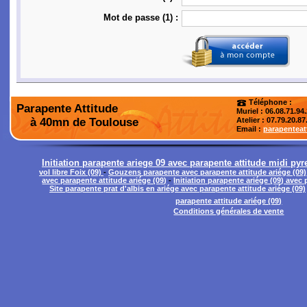
Mot de passe (1) :
Téléphone :
Parapente Attitude
Muriel : 06.08.71.94
à 40mn de Toulouse
Atelier
: 07.79.20.87
Email :
parapentea
Initiation parapente ariege 09 avec parapente attitude midi py
vol libre Foix (09)
-
Gouzens parapente avec parapente attitude ariége (09)
avec parapente attitude ariége (09)
-
Initiation parapente ariége (09) avec 
Site parapente prat d'albis en ariége avec parapente attitude ariége (09)
parapente attitude ariége (09)
Conditions générales de vente