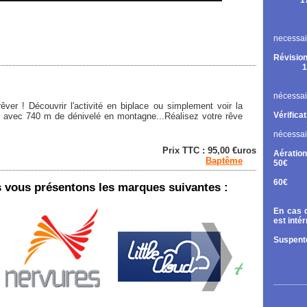
1
Rupt
Contr
Chan
necessai
Révision
1
Cont
Chan
nécessai
ver ! Découvrir l'activité en biplace ou simplement voir la
Vérifica
e avec 740 m de dénivelé en montagne...Réalisez votre rêve
nécessai
Prix TTC : 95,00 €uros
Aération
Baptême
50€
Tand
60€
vous présentons les marques suivantes :
Diri
En cas d
est inté
Suspente