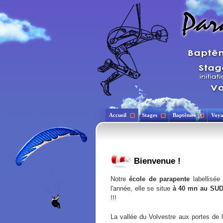
Accueil
Stages
Baptêmes
Voya
Bienvenue !
Notre
école de parapente
labellisée
l'année, elle se situe
à 40 mn au SU
!!!
La vallée du Volvestre aux portes de l