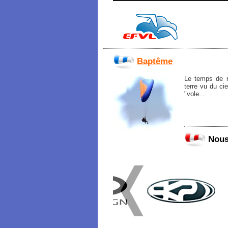
Baptême
Le temps de rê
terre vu du ci
"vole...
Nous 