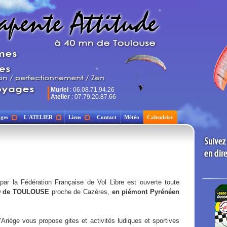
Muriel
: 06.08.71.94.26
Atelier
: 07.79.20.87.66
ges
L'ATELIER
Liens
Contact
Météo
Calendrier
 par la Fédération Française de Vol Libre est ouverte toute
D de TOULOUSE
proche de Cazéres,
en piémont Pyrénéen
'Ariège vous propose gites et activités ludiques et sportives