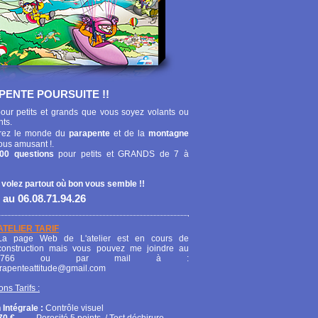
PENTE POURSUITE !!
our petits et grands que vous soyez volants ou
nts.
ez le monde du
parapente
et de la
montagne
ous amusant !.
00 questions
pour petits et GRANDS de 7 à
 volez partout où bon vous semble !!
 au 06.08.71.94.26
ATELIER TARIF
La page Web de L'atelier est en cours de
construction mais vous pouvez me joindre au
208766 ou par mail à :
arapenteattitude@gmail.com
ons Tarifs :
 Intégrale :
Contrôle visuel