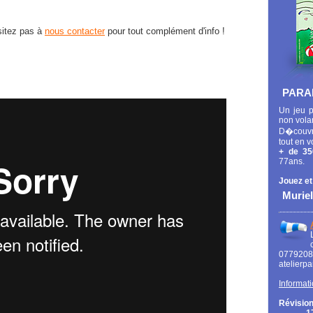
ésitez pas à
nous contacter
pour tout complément d'info !
PARA
Un jeu p
non vola
D�couvr
tout en v
+ de 35
77ans.
Jouez et
Muriel
0779
atelierp
Informati
Révision