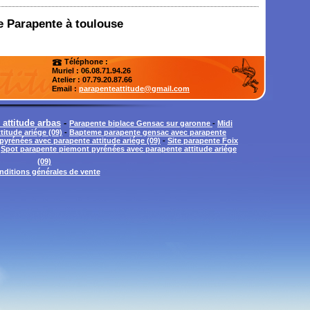
de Parapente à toulouse
Téléphone :
Muriel : 06.08.71.94.26
Atelier
: 07.79.20.87.66
Email :
parapenteattitude@gmail.com
attitude arbas
-
Parapente biplace Gensac sur garonne
-
Midi
itude ariége (09)
-
Bapteme parapente gensac avec parapente
 pyrénées avec parapente attitude ariége (09)
-
Site parapente Foix
-
Spot parapente piemont pyrénées avec parapente attitude ariége
(09)
nditions générales de vente