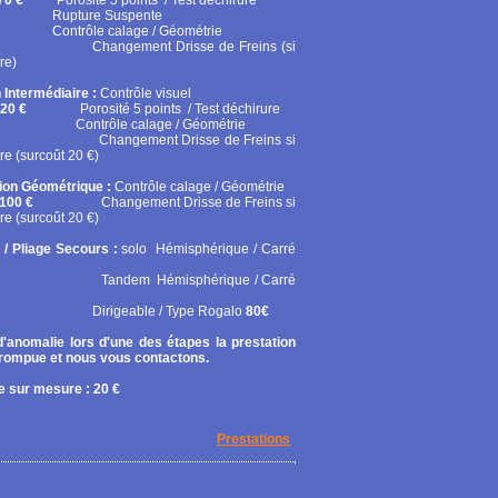
70 €
Porosité 5 points / Test déchirure
ure Suspente
ôle calage / Géométrie
gement Drisse de Freins (si
re)
 Intermédiaire :
Contrôle visuel
20 €
Porosité 5 points / Test déchirure
rôle calage / Géométrie
gement Drisse de Freins si
re (surcoût 20 €)
tion Géométrique :
Contrôle calage / Géométrie
100 €
Changement Drisse de Freins si
re (surcoût 20 €)
 / Pliage Secours :
solo
Hémisphérique / Carré
em Hémisphérique / Carré
geable / Type Rogalo
80€
'anomalie lors d'une des étapes la prestation
rrompue et nous vous contactons.
 sur mesure : 20 €
Prestations