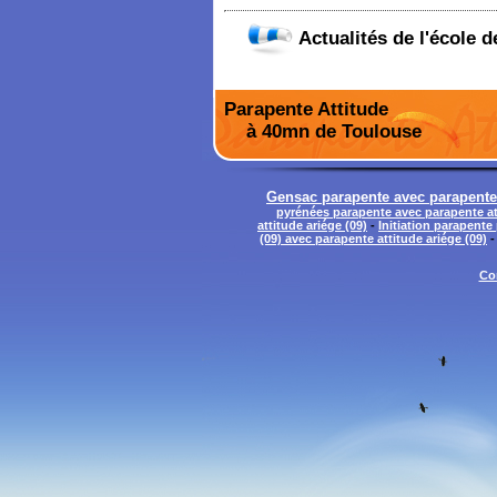
Actualités de l'école 
Parapente Attitude
à 40mn de Toulouse
Gensac parapente avec parapente 
pyrénées parapente avec parapente att
attitude ariége (09)
-
Initiation parapente
(09) avec parapente attitude ariége (09)
Co