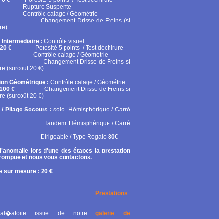
70 €
Porosité 5 points / Test déchirure
ure Suspente
ôle calage / Géométrie
gement Drisse de Freins (si
re)
 Intermédiaire :
Contrôle visuel
20 €
Porosité 5 points / Test déchirure
rôle calage / Géométrie
gement Drisse de Freins si
re (surcoût 20 €)
tion Géométrique :
Contrôle calage / Géométrie
100 €
Changement Drisse de Freins si
re (surcoût 20 €)
 / Pliage Secours :
solo
Hémisphérique / Carré
em Hémisphérique / Carré
geable / Type Rogalo
80€
'anomalie lors d'une des étapes la prestation
rrompue et nous vous contactons.
 sur mesure : 20 €
Prestations
al�atoire issue de notre
galerie de