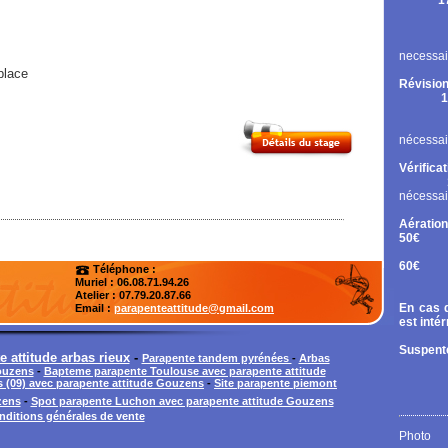
1
Rupt
Contr
Chan
necessai
place
Révision
1
Cont
Chan
nécessai
Vérifica
nécessai
Aération
50€
Tand
60€
Téléphone :
Diri
Muriel : 06.08.71.94.26
Atelier
: 07.79.20.87.66
En cas d
Email :
parapenteattitude@gmail.com
est inté
Suspente
 attitude arbas rieux
-
Parapente tandem pyrénées
-
Arbas
ouzens
-
Bapteme parapente Toulouse avec parapente attitude
s (09) avec parapente attitude Gouzens
-
Site parapente piemont
zens
-
Spot parapente Luchon avec parapente attitude Gouzens
nditions générales de vente
Photo 