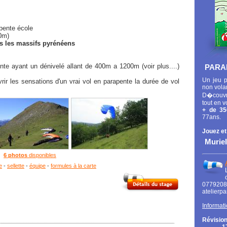
 pente école
40m)
ns les massifs pyrénéens
e ayant un dénivelé allant de 400m a 1200m (voir plus....)
PARA
Un jeu p
ir les sensations d'un vrai vol en parapente la durée de vol
non vola
D�couvr
tout en v
+ de 35
77ans.
Jouez et
Muriel
6 photos
disponibles
e
-
sellette
-
équipe
-
formules à la carte
0779
atelierp
Informati
Révision