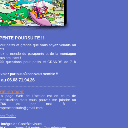
PENTE POURSUITE !!
our petits et grands que vous soyez volants ou
nts.
ez le monde du
parapente
et de la
montagne
ous amusant !.
00 questions
pour petits et GRANDS de 7 à
 volez partout où bon vous semble !!
 au 06.08.71.94.26
ATELIER TARIF
La page Web de L'atelier est en cours de
construction mais vous pouvez me joindre au
208766 ou par mail à :
arapenteattitude@gmail.com
ons Tarifs :
 Intégrale :
Contrôle visuel