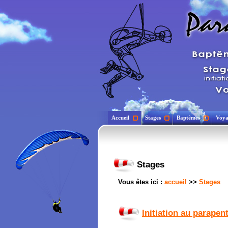
Accueil
Stages
Baptêmes
Voya
Stages
Vous êtes ici :
accueil
>>
Stages
Initiation au parapen