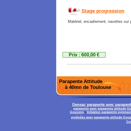
Stage progression
Matériel, encadrement, navettes sur 
Prix : 600,00 €
Parapente Attitude
à 40mn de Toulouse
Gensac parapente avec parapente
parapente avec parapente attitude G
Gouzens
-
Initiation parapente pyrenee
pyrénées avec parapente attitude Gou
Co