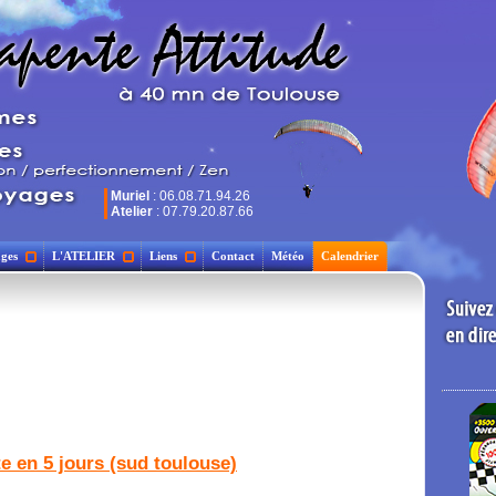
Muriel
: 06.08.71.94.26
Atelier
: 07.79.20.87.66
ges
L'ATELIER
Liens
Contact
Météo
Calendrier
te en 5 jours (sud toulouse)