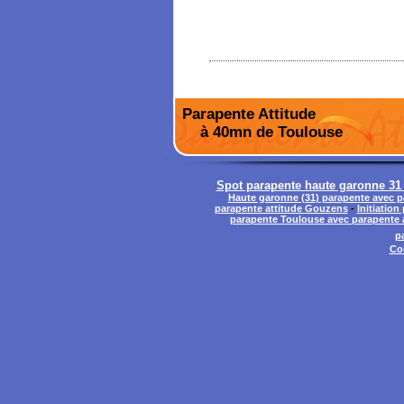
Parapente Attitude
à 40mn de Toulouse
Spot parapente haute garonne 31 
Haute garonne (31) parapente avec p
parapente attitude Gouzens
-
Initiatio
parapente Toulouse avec parapente 
p
Co