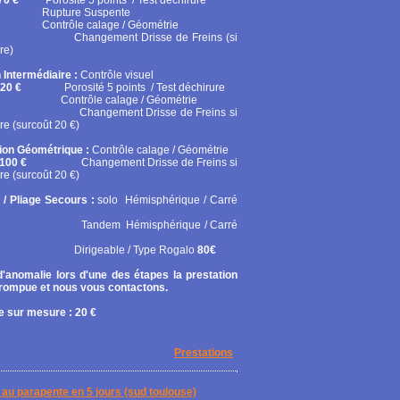
70 €
Porosité 5 points / Test déchirure
ure Suspente
ôle calage / Géométrie
gement Drisse de Freins (si
re)
 Intermédiaire :
Contrôle visuel
20 €
Porosité 5 points / Test déchirure
rôle calage / Géométrie
gement Drisse de Freins si
re (surcoût 20 €)
tion Géométrique :
Contrôle calage / Géométrie
100 €
Changement Drisse de Freins si
re (surcoût 20 €)
 / Pliage Secours :
solo
Hémisphérique / Carré
em Hémisphérique / Carré
geable / Type Rogalo
80€
'anomalie lors d'une des étapes la prestation
rrompue et nous vous contactons.
 sur mesure : 20 €
Prestations
on au parapente en 5 jours (sud toulouse)