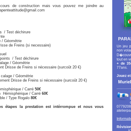
 cours de construction mais vous pouvez me joindre au
arapenteattitude@gmail.com
 Test déchirure
te
PARA
ométrie
eins (si necessaire)
Un jeu p
non vola
suel
D�couvr
s / Test déchirure
tout en v
Géométrie
+ de 35
ins si nécessaire (surcoût 20 €)
77ans.
 calage / Géométrie
Jouez et
e de Freins si nécessaire (surcoût 20 €)
Muriel
misphérique / Carré
50€
ique / Carré
60€
e Rogalo
80€
s étapes la prestation est intérrompue et nous vous
0779
atelierp
Informati
Révision