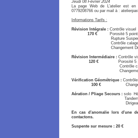
Jeudi 08 Février 2024
La page Web de L'atelier est en
0779208766 ou par mail à : atelierp
Informations Tarifs :
Révision Intégrale :
Contrôle visuel
170 €
Porosité 5 points /
Rupture Suspen
Contrôle calage / Gé
Changement Drisse de Fr
Révision Intermédiaire :
Contrôle vi
120 €
Porosité 5 point
Contrôle calage / 
Changement Drisse de Fre
Vérification Géométrique :
Contrôle
100 €
Changement Driss
Aération / Pliage Secours :
solo
Hé
Tandem Hémisphér
Dirigeable / Typ
En cas d'anomalie lors d'une de
contactons.
Suspente sur mesure : 20 €