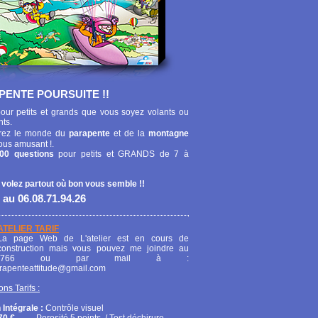
PENTE POURSUITE !!
our petits et grands que vous soyez volants ou
nts.
ez le monde du
parapente
et de la
montagne
ous amusant !.
00 questions
pour petits et GRANDS de 7 à
 volez partout où bon vous semble !!
 au 06.08.71.94.26
ATELIER TARIF
La page Web de L'atelier est en cours de
construction mais vous pouvez me joindre au
208766 ou par mail à :
arapenteattitude@gmail.com
ons Tarifs :
 Intégrale :
Contrôle visuel