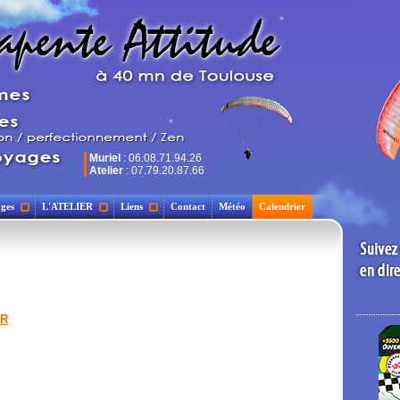
Muriel
: 06.08.71.94.26
Atelier
: 07.79.20.87.66
ges
L'ATELIER
Liens
Contact
Météo
Calendrier
ER