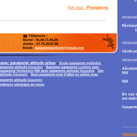
1
Rupt
Voir tous :
Prestations
Contr
Chan
necessai
Révision
1
Cont
Téléphone :
Chan
Muriel : 06.08.71.94.26
nécessai
Atelier
: 07.79.20.87.66
Email :
parapenteattitude@gmail.com
Vérifica
nécessai
avec parapente attitude arbas
-
Ecole parapente pyrénées
-
arapente attitude Gouzens
-
Bapteme parapente Luchon avec
Aération
n parapente Vicdessos (09) avec parapente attitude Gouzens
-
Site
50€
attitude Gouzens
-
Spot parapente prat d'albis en ariége avec
Tand
arapente attitude Gouzens
60€
nditions générales de vente
Diri
En cas d
est inté
Suspente
Initiati