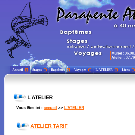
Muriel
: 06.08
Atelier
: 07.79
Accueil
Stages
Baptêmes
Voyages
L'ATELIER
Liens
L'ATELIER
Vous êtes ici :
accueil
>>
L'ATELIER
ATELIER TARIF