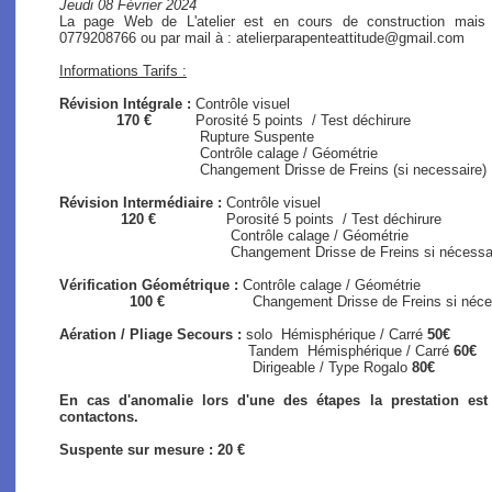
Jeudi 08 Février 2024
La page Web de L'atelier est en cours de construction mais
0779208766 ou par mail à : atelierparapenteattitude@gmail.com
Informations Tarifs :
Révision Intégrale :
Contrôle visuel
170 €
Porosité 5 points / Test déchirure
Rupture Suspente
Contrôle calage / Géométrie
Changement Drisse de Freins (si necessaire)
Révision Intermédiaire :
Contrôle visuel
120 €
Porosité 5 points / Test déchirure
Contrôle calage / Géométrie
Changement Drisse de Freins si nécessaire (s
Vérification Géométrique :
Contrôle calage / Géométrie
100 €
Changement Drisse de Freins si nécessair
Aération / Pliage Secours :
solo
Hémisphérique / Carré
50€
Tandem Hémisphérique / Carré
60€
Dirigeable / Type Rogalo
80€
En cas d'anomalie lors d'une des étapes la prestation es
contactons.
Suspente sur mesure : 20 €