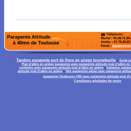
Téléphone :
Parapente Attitude
Muriel : 06.08.71.94
à 40mn de Toulouse
Atelier
: 07.79.20.87
Email :
parapentea
Tandem parapente port de lhers en ariege tournefeuille
-
école p
Prat d'albis en ariége parapente avec parapente attitude prat d'albis en
pyrénées avec parapente attitude prat d'albis en ariége
-
Initiation para
attitude prat d'albis en ariége
-
Site parapente arbas avec parapente attitud
parapente Vicdessos (09) avec parapente attitude prat d'a
Conditions générales de vente