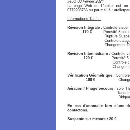
Jeudi 08 Février 2024
La page Web de L'atelier est en
0779208766 ou par mail à : atelierp
Informations Tarifs :
Révision Intégrale :
Contrôle visuel
170 €
Porosité 5 points /
Rupture Suspen
Contrôle calage / Gé
Changement Drisse de Fr
Révision Intermédiaire :
Contrôle vi
120 €
Porosité 5 point
Contrôle calage / 
Changement Drisse de Fre
Vérification Géométrique :
Contrôle
100 €
Changement Driss
Aération / Pliage Secours :
solo
Hé
Tandem Hémisphér
Dirigeable / Typ
En cas d'anomalie lors d'une de
contactons.
Suspente sur mesure : 20 €