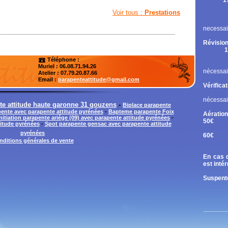
1
Rupt
Voir tous :
Prestations
Contr
Chan
necessai
Révision
1
Cont
Téléphone :
Chan
Muriel : 06.08.71.94.26
nécessai
Atelier
: 07.79.20.87.66
Email :
parapenteattitude@gmail.com
Vérifica
nécessai
te attitude haute garonne 31 gouzens
-
Biplace parapente
ente avec parapente attitude pyrénées
-
Bapteme parapente Foix
Aération
Initiation parapente ariége (09) avec parapente attitude pyrénées
-
50€
titude pyrénées
-
Spot parapente gensac avec parapente attitude
Tand
pyrénées
60€
nditions générales de vente
Diri
En cas d
est inté
Suspente