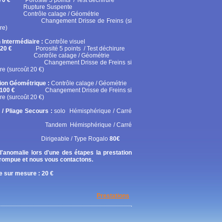
70 €
Porosité 5 points / Test déchirure
ure Suspente
ôle calage / Géométrie
gement Drisse de Freins (si
re)
 Intermédiaire :
Contrôle visuel
20 €
Porosité 5 points / Test déchirure
rôle calage / Géométrie
gement Drisse de Freins si
re (surcoût 20 €)
tion Géométrique :
Contrôle calage / Géométrie
100 €
Changement Drisse de Freins si
re (surcoût 20 €)
 / Pliage Secours :
solo
Hémisphérique / Carré
em Hémisphérique / Carré
geable / Type Rogalo
80€
'anomalie lors d'une des étapes la prestation
rrompue et nous vous contactons.
 sur mesure : 20 €
Prestations