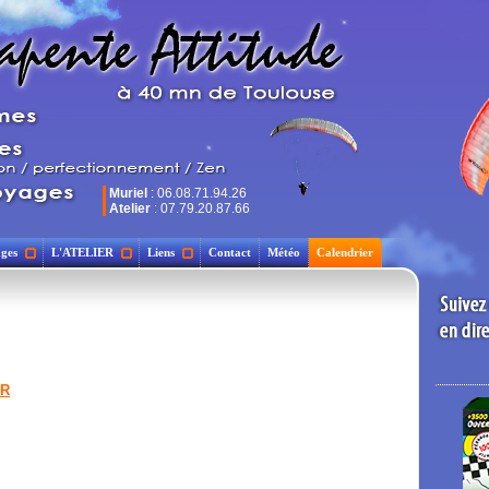
Muriel
: 06.08.71.94.26
Atelier
: 07.79.20.87.66
ges
L'ATELIER
Liens
Contact
Météo
Calendrier
ER