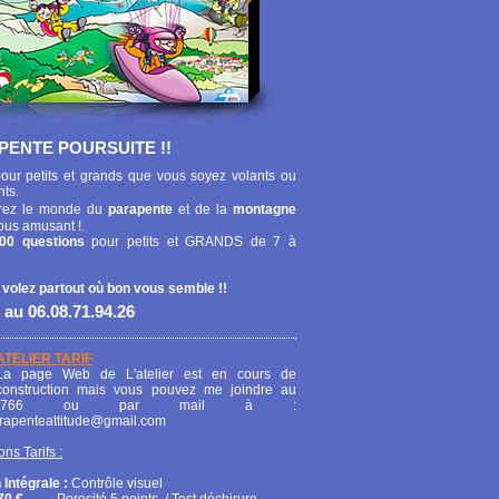
PENTE POURSUITE !!
our petits et grands que vous soyez volants ou
nts.
ez le monde du
parapente
et de la
montagne
ous amusant !.
00 questions
pour petits et GRANDS de 7 à
 volez partout où bon vous semble !!
 au 06.08.71.94.26
ATELIER TARIF
La page Web de L'atelier est en cours de
construction mais vous pouvez me joindre au
208766 ou par mail à :
arapenteattitude@gmail.com
ons Tarifs :
 Intégrale :
Contrôle visuel