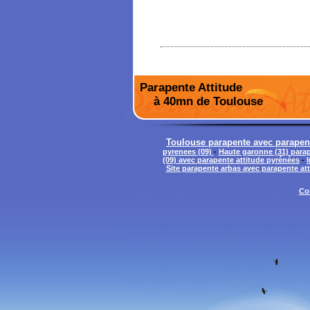
Parapente Attitude
à 40mn de Toulouse
Toulouse parapente avec parapen
pyrenees (09)
-
Haute garonne (31) parap
(09) avec parapente attitude pyrénées
-
Site parapente arbas avec parapente at
Co