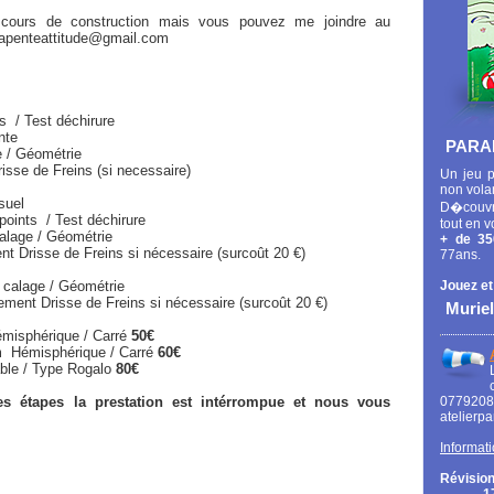
 cours de construction mais vous pouvez me joindre au
arapenteattitude@gmail.com
 Test déchirure
te
PARA
ométrie
eins (si necessaire)
Un jeu p
non vola
suel
D�couvr
s / Test déchirure
tout en v
Géométrie
+ de 35
ins si nécessaire (surcoût 20 €)
77ans.
 calage / Géométrie
Jouez et
e de Freins si nécessaire (surcoût 20 €)
Muriel
misphérique / Carré
50€
ique / Carré
60€
e Rogalo
80€
s étapes la prestation est intérrompue et nous vous
0779
atelierp
Informati
Révision