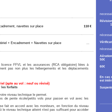
1
Rupt
Contr
Chan
necessai
Révision
1
adrement, navettes sur place
110 €
Cont
Chan
nécessai
Vérifica
ériel + Encadrement + Navettes sur place
....
nécessai
Aération
50€
Tand
licence FFVL et les assurances (RCA obligatoire) liées à
60€
rennent pas non plus les hébergements et les déplacements
Diri
En cas d
est inté
el (apte au vol : neuf ou révisé)
es forfaits
Suspente
otre niveau technique le permet.
ées de pente école/petits vols pour passer en vol avec les
e fait en accord avec les moniteurs, en fonction du niveau
Si le niveau technique atteint n'est pas suffisant pour accéder