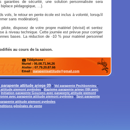
 garanties de sécurité, une solution personnalisée sera
biplace pédagogique, ...).
s vols, le retour en pente école est inclus à volonté, lorsqu'il
mmer sans modération).
 pilote, disposez de votre propre matériel (révisé) et sentez
se à niveau technique. Cette journée est prévue pour corriger
 bonnes bases. La réduction de -10 % pour matériel personnel
odifiés au cours de la saison.
Téléphone :
Muriel : 06.08.71.94.26
Atelier
: 07.79.20.87.66
Email :
parapenteattitude@gmail.com
parapente attitude ariege 09
-
Vol parapente Pechbonnieu
-
 attitude piemont pyrénées
-
Bapteme parapente ariege (09) avec
-
Initiation parapente Gouzens avec parapente attitude piemont
ronne avec parapente attitude piemont pyrénées
-
Spot parapente
parapente attitude piemont pyrénées
nditions générales de vente