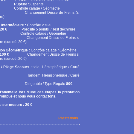
70 €
Porosité 5 points / Test déchirure
ure Suspente
ôle calage / Géométrie
gement Drisse de Freins (si
re)
 Intermédiaire :
Contrôle visuel
20 €
Porosité 5 points / Test déchirure
rôle calage / Géométrie
gement Drisse de Freins si
re (surcoût 20 €)
tion Géométrique :
Contrôle calage / Géométrie
100 €
Changement Drisse de Freins si
re (surcoût 20 €)
 / Pliage Secours :
solo
Hémisphérique / Carré
em Hémisphérique / Carré
geable / Type Rogalo
80€
'anomalie lors d'une des étapes la prestation
rrompue et nous vous contactons.
 sur mesure : 20 €
Prestations