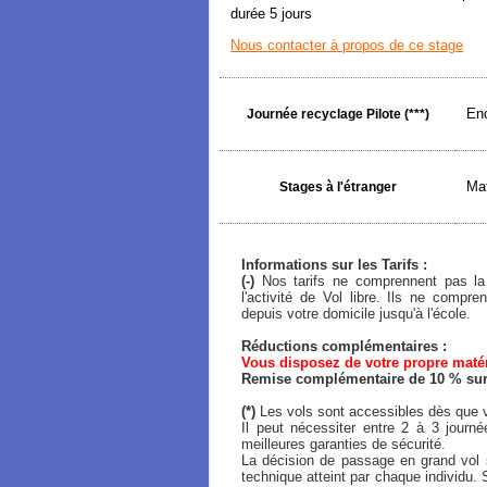
durée 5 jours
Nous contacter à propos de ce stage
Enc
Journée recyclage Pilote (***)
Mat
Stages à l'étranger
Informations sur les Tarifs :
(-)
Nos tarifs ne comprennent pas la 
l'activité de Vol libre. Ils ne comp
depuis votre domicile jusqu'à l'école.
Réductions complémentaires :
Vous disposez de votre propre matéri
Remise complémentaire de 10 % sur l
(*)
Les vols sont accessibles dès que v
Il peut nécessiter entre 2 à 3 journ
meilleures garanties de sécurité.
La décision de passage en grand vol s
technique atteint par chaque individu. 