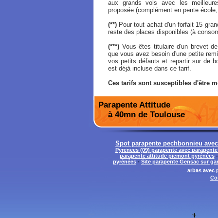
aux grands vols avec les meilleures
proposée (complément en pente école, 
(**)
Pour tout achat d'un forfait 15 grand
reste des places disponibles (à conso
(***)
Vous êtes titulaire d'un brevet de
que vous avez besoin d'une petite remi
vos petits défauts et repartir sur de
est déjà incluse dans ce tarif.
Ces tarifs sont susceptibles d'être m
Parapente Attitude
à 40mn de Toulouse
Spot parapente pechbonnieu avec 
Pyrenees (09) parapente avec parapente
parapente attitude piemont pyrénées
pyrénées
-
Site parapente Gensac sur ga
arbas avec 
Co