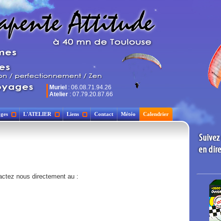
Muriel
: 06.08.71.94.26
Atelier
: 07.79.20.87.66
ges
L'ATELIER
Liens
Contact
Météo
Calendrier
actez nous directement au :