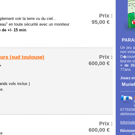
Prix :
lement voir la terre vu du ciel...
95,00 €
eau" en toute sécurité avec un moniteur
 de +/- 15 min
.
PARA
Un jeu p
non vola
Prix :
ours (sud toulouse)
D�couvr
tout en v
600,00 €
+ de 35
*
77ans.
Jouez et
ands vols inclus )
Muriel
ce.
0779
atelierp
Informati
Prix :
600,00 €
Révision
ce