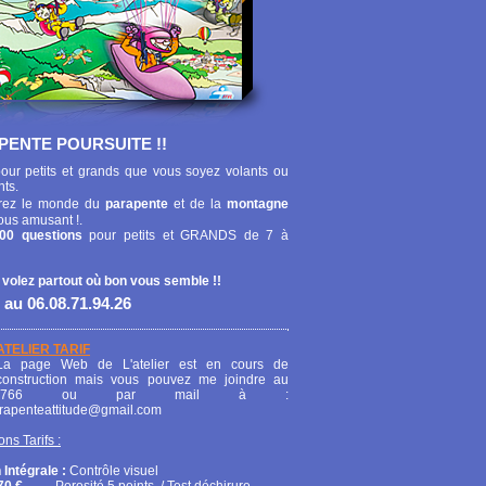
PENTE POURSUITE !!
our petits et grands que vous soyez volants ou
nts.
ez le monde du
parapente
et de la
montagne
ous amusant !.
00 questions
pour petits et GRANDS de 7 à
 volez partout où bon vous semble !!
 au 06.08.71.94.26
ATELIER TARIF
La page Web de L'atelier est en cours de
construction mais vous pouvez me joindre au
208766 ou par mail à :
arapenteattitude@gmail.com
ons Tarifs :
 Intégrale :
Contrôle visuel