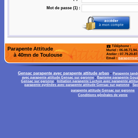
Mot de passe (1) :
Téléphone :
Parapente Attitude
Muriel : 06.08.71.94
à 40mn de Toulouse
Atelier
: 07.79.20.87
Email :
parapentea
Gensac parapente avec parapente attitude arbas
-
Parapente tan
avec parapente attitude Gensac sur garonne
-
Bapteme parapente Gouze
Gensac sur garonne
-
Initiation parapente Luchon avec parapente atti
parapente pyrénées avec parapente attitude Gensac sur garonne
-
Spo
parapente attitude Gensac sur garonne
Conditions générales de vente