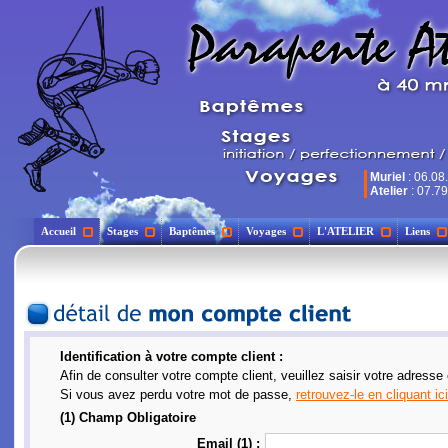
Muriel
: 06.08
Atelier
: 07.79
Accueil
Stages
Baptêmes
Voyages
L'ATELIER
Liens
Identification à votre compte client :
Afin de consulter votre compte client, veuillez saisir votre adresse
Si vous avez perdu votre mot de passe,
retrouvez-le en cliquant ici
(1) Champ Obligatoire
Email (1) :