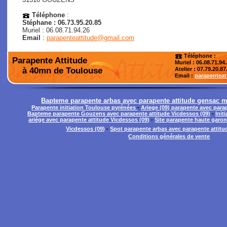
Téléphone
:
Stéphane : 06.73.95.20.85
Muriel : 06.08.71.94.26
Email
:
parapenteattitude@gmail.com
Téléphone :
Parapente Attitude
Muriel : 06.08.71.94
à 40mn de Toulouse
Atelier
: 07.79.20.87
Email :
parapentea
Bapteme parapente arbas avec parapente attitude gensac m
Parapente initiation Toulouse pyrénées
-
Ariege (09) parapente avec para
Bapteme parapente Gouzens avec parapente attitude Vicdessos (09)
-
Init
ariége avec parapente attitude Vicdessos (09)
-
Site parapente haute garon
Vicdessos (09)
-
Spot parapente arbas avec parapente attitu
Conditions générales de vente