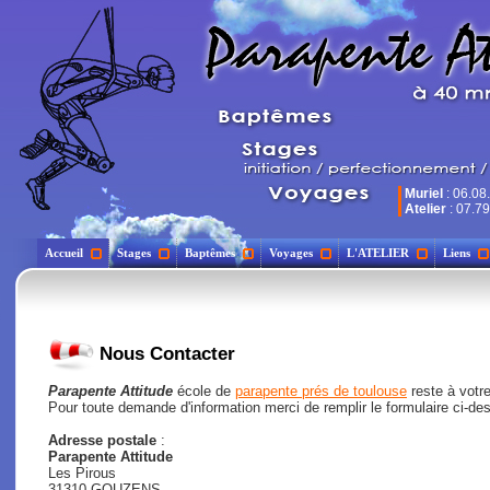
Muriel
: 06.08
Atelier
: 07.79
Accueil
Stages
Baptêmes
Voyages
L'ATELIER
Liens
Nous Contacter
Parapente Attitude
école de
parapente prés de toulouse
reste à votre
Pour toute demande d'information merci de remplir le formulaire ci-de
Adresse postale
:
Parapente Attitude
Les Pirous
31310 GOUZENS