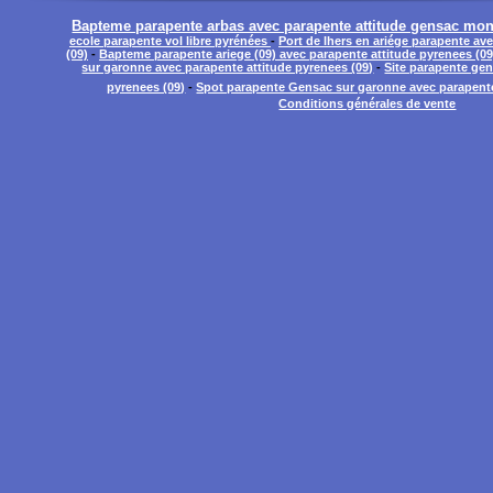
Bapteme parapente arbas avec parapente attitude gensac mon
ecole parapente vol libre pyrénées
-
Port de lhers en ariége parapente av
(09)
-
Bapteme parapente ariege (09) avec parapente attitude pyrenees (09
sur garonne avec parapente attitude pyrenees (09)
-
Site parapente gen
pyrenees (09)
-
Spot parapente Gensac sur garonne avec parapente
Conditions générales de vente