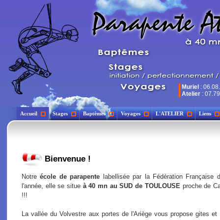
Muriel
: 06.08
Atelier
: 07.79
Accueil
Stages
Baptêmes
Voyages
L'ATELIER
Liens
Bienvenue !
Notre
école de parapente
labellisée par la Fédération Française d
l'année, elle se situe
à 40 mn au SUD de TOULOUSE
proche de C
!!!
La vallée du Volvestre aux portes de l'Ariège vous propose gites et 